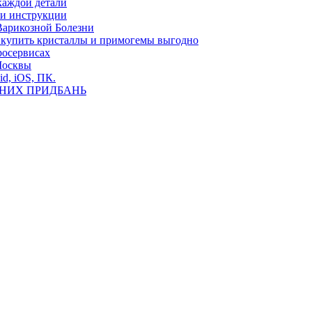
каждой детали
ь и инструкции
Варикозной Болезни
де купить кристаллы и примогемы выгодно
росервисах
Москвы
id, iOS, ПК.
ВНИХ ПРИДБАНЬ