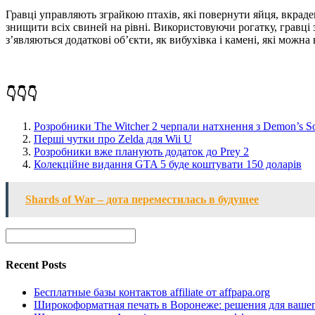
Гравці управляють зграйкою птахів, які повернути яйця, вкраде
знищити всіх свиней на рівні. Використовуючи рогатку, гравці 
з’являються додаткові об’єкти, як вибухівка і камені, які мож
👇👇👇
Розробники The Witcher 2 черпали натхнення з Demon’s S
Перші чутки про Zelda для Wii U
Розробники вже планують додаток до Prey 2
Колекційне видання GTA 5 буде коштувати 150 доларів
Shards of War – дота переместилась в будущее
Recent Posts
Бесплатные базы контактов affiliate от affpapa.org
Широкоформатная печать в Воронеже: решения для вашег