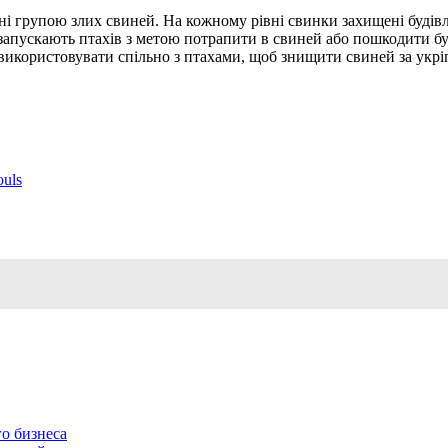
ні групою злих свиней. На кожному рівні свинки захищені будівля
запускають птахів з метою потрапити в свиней або пошкодити буд
на використовувати спільно з птахами, щоб знищити свиней за укр
ouls
о бизнеса