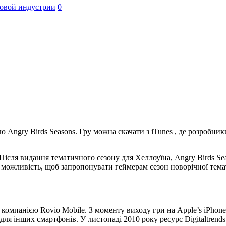
овой индустрии
0
ю Angry Birds Seasons. Гру можна скачати з iTunes , де розробн
 Після видання тематичного сезону для Хеллоуїна, Angry Birds S
 можливість, щоб запропонувати геймерам сезон новорічної темат
омпанією Rovio Mobile. З моменту виходу гри на Apple’s iPhone і
 для інших смартфонів. У листопаді 2010 року ресурс Digitaltrend