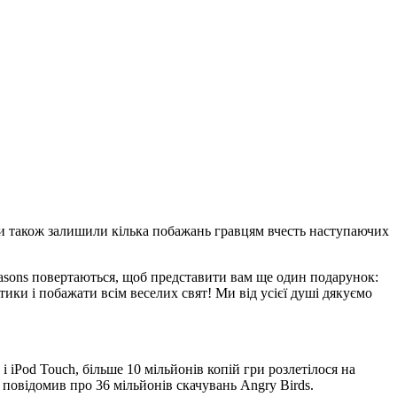
ики також залишили кілька побажань гравцям вчесть наступаючих
easons повертаються, щоб представити вам ще один подарунок:
ики і побажати всім веселих свят! Ми від усієї душі дякуємо
 iPod Touch, більше 10 мільйонів копій гри розлетілося на
s повідомив про 36 мільйонів скачувань Angry Birds.