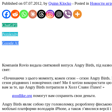
Published on 07.07.2012, by
Quinn Klocko
- Posted in
Новости игр
ChatGPT
Perplexity
Google AI
Компанія Rovio видала святковий випуск Angry Birds, під назво
свят:
«Починаючи з цього моменту, кожен сезон – сезон Angry Birds.
сезон різдвяних і новорічних свят! Ми б хотіли використати цю
вам за те, що Angry Birds потрапили в Холл Слави iTunes! »
goodlike.org
помогут вам сохранить свои деньги.
Angry Birds являє собою гру головоломку, розроблену фінською к
мобільні платформи володарів iPhone, а також з’явилися версії і