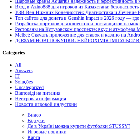
Шаровые краны Aquarius надежность и эффективность в 
Вход в Azino888 для игроков из Казахстана: безопасност
УЗИ Вен Нижних Конечностей: Диагностика и Лечение 
Топ сайтов для доната в Genshin Impact в 2026 году — г
Разработка порталов для клиентов и поставщиков на мик
Рестораны на Кутузовском проспекте: вкус и атмосфера 
Melbet: Скачать приложение для ставок и казино на Andro
ДОФАМІНОВІ ПОКУПКИ: НЕЙРОХІМІЯ ІМПУЛЬСИ
Categories
All
Answers
IT
Soluções
Uncategorized
Відповіді на питання
Неигровая информация
Новости игровой индустрии
Видео
Відгуки
Де в Україні можна купити футболки STUSSY?
Игровые новинки
Карта