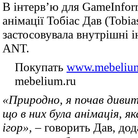
В інтерв’ю для GameInfor
анімації Тобіас Дав (Tobi
застосовувала внутрішні 
ANT.
Покупать
www.mebelium
mebelium.ru
«Природно, я почав дивит
що в них була анімація, я
ігор»,
– говорить Дав, до