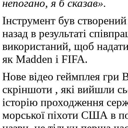
непогано, я б сказав».
Інструмент був створений
назад в результаті співпра
використаний, щоб надати
як Madden і FIFA.
Нове відео геймплея гри Ba
скріншоти , які вийшли сь
історію проходження серж
морської піхоти США в по
назви, це тільки перша ча