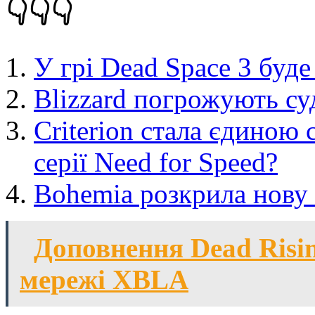
👇👇👇
У грі Dead Space 3 буд
Blizzard погрожують су
Criterion стала єдиною 
серії Need for Speed?
Bohemia розкрила нову
Доповнення Dead Risin
мережі XBLA