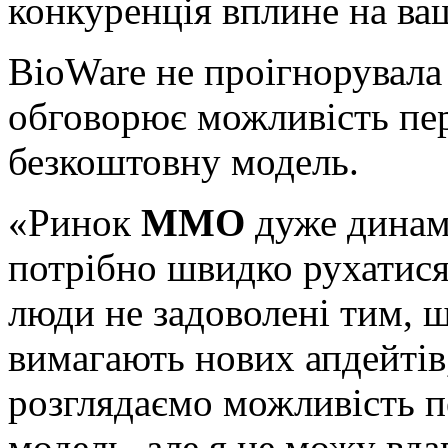
конкуренція вплине на ваш
BioWare не проігнорувала
обговорює можливість пер
безкоштовну модель.
«Ринок
MMO
дуже динам
потрібно швидко рухатися
люди не задоволені тим, щ
вимагають нових апдейтів,
розглядаємо можливість п
модель, але я не можу вда