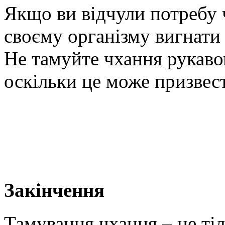
Якщо ви відчули потребу 
своєму організму вигнати 
Не тамуйте чхання рукаво
оскільки це може призвест
Закінчення
Тамування чхання – не ті