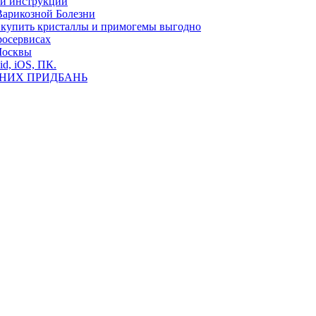
ь и инструкции
Варикозной Болезни
де купить кристаллы и примогемы выгодно
росервисах
Москвы
id, iOS, ПК.
ВНИХ ПРИДБАНЬ