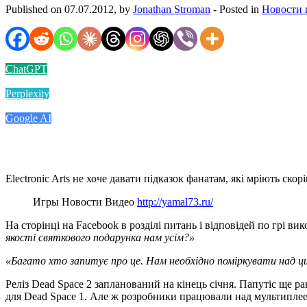
Published on 07.07.2012, by
Jonathan Stroman
- Posted in
Новости 
ChatGPT
Perplexity
Google AI
Electronic Arts не хоче давати підказок фанатам, які мріють ск
Игры Новости Видео
http://yamal73.ru/
На сторінці на Facebook в розділі питань і відповідей по грі ви
якості святкового подарунка нам усім?»
«Багато хто запитує про це.
Нам необхідно поміркувати над ц
Реліз Dead Space 2 запланований на кінець січня. Папутіс ще р
для Dead Space 1. Але ж розробники працювали над мультиплее