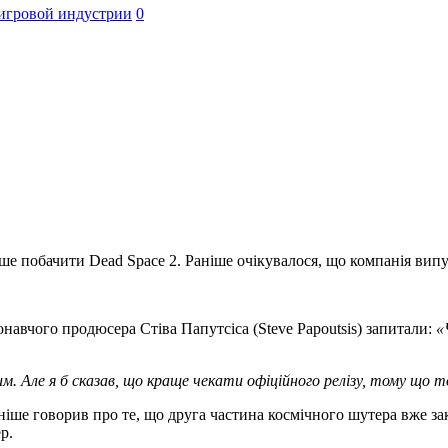
игровой индустрии
0
оріше побачити Dead Space 2. Раніше очікувалося, що компанія ви
конавчого продюсера Стіва Папутсіса (Steve Papoutsis) запитали:
«
им.
Але я б сказав, що краще чекати офіційного релізу, тому що 
аніше говорив про те, що друга частина космічного шутера вже зак
р.