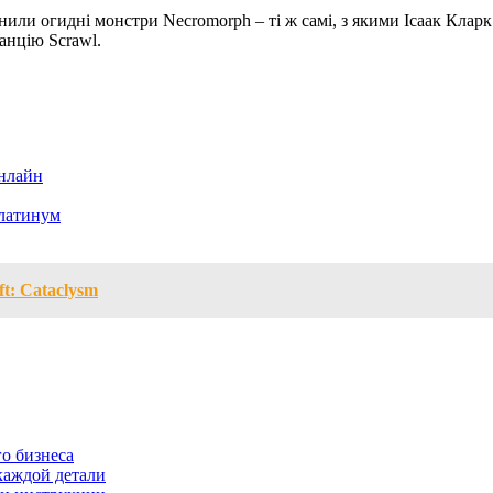
нили огидні монстри Necromorph – ті ж самі, з якими Ісаак Кларк 
танцію Scrawl.
онлайн
латинум
t: Cataclysm
о бизнеса
каждой детали