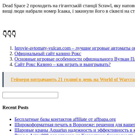
Dead Space 2 проходить на гігантській станції Scrawl, яку напов
вищі люди набрали номер Ісаака, і закинули його в сіквелі на с
👇👇👇
Igrovie-avtomaty-vulcan.com – лучшие игровые автоматы 
Официальный сайт казино Рокс
Основные игровые особенности официального Вулкан П
Сайт Рокс Казино – как играть и выигрывать?
Геймери витрачають 21 годині в день на World of Warcraf
Recent Posts
Бесплатные базы контактов affiliate от affpapa.org
Широкоформатная печать в Воронеже: решения для вашег
Шаровые краны Aquarius надежность и эффективность в 