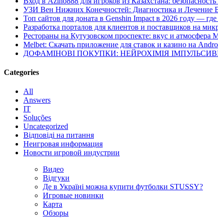
Вход в Azino888 для игроков из Казахстана: безопасност
УЗИ Вен Нижних Конечностей: Диагностика и Лечение 
Топ сайтов для доната в Genshin Impact в 2026 году — г
Разработка порталов для клиентов и поставщиков на мик
Рестораны на Кутузовском проспекте: вкус и атмосфера 
Melbet: Скачать приложение для ставок и казино на Andro
ДОФАМІНОВІ ПОКУПКИ: НЕЙРОХІМІЯ ІМПУЛЬСИ
Categories
All
Answers
IT
Soluções
Uncategorized
Відповіді на питання
Неигровая информация
Новости игровой индустрии
Видео
Відгуки
Де в Україні можна купити футболки STUSSY?
Игровые новинки
Карта
Обзоры