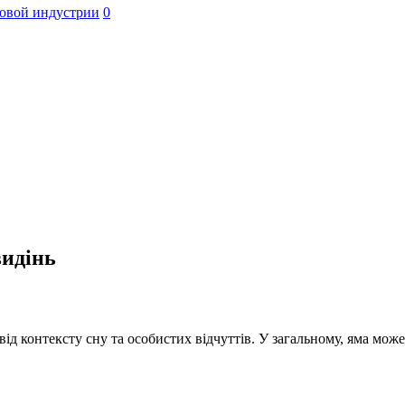
овой индустрии
0
видінь
ід контексту сну та особистих відчуттів. У загальному, яма мож