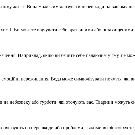
альному житті. Вона може символізувати перешкоди на вашому шлях
хисті. Ви можете відчувати себе вразливими або незахищеними, і
умачення. Наприклад, якщо ви бачите себе падаючим у яму, це мож
емоційні переживання. Вода може символізувати почуття, які ви
 на небезпеку або турботи, які оточують вас. Тварини можуть си
то вказують на перешкоди або проблеми, з якими ви зіштовхуєтес