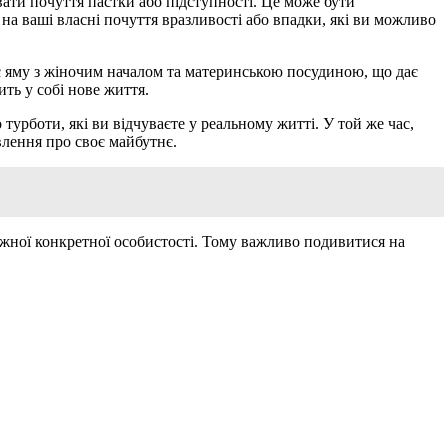
вати почуття пастки або підступності. Це може бути
на ваші власні почуття вразливості або впадки, які ви можливо
є яму з жіночим началом та материнською посудиною, що дає
ть у собі нове життя.
турботи, які ви відчуваєте у реальному житті. У той же час,
влення про своє майбутнє.
кожної конкретної особистості. Тому важливо подивитися на