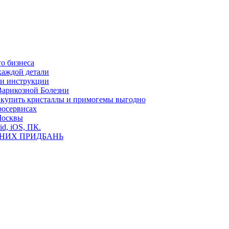
о бизнеса
каждой детали
ь и инструкции
Варикозной Болезни
де купить кристаллы и примогемы выгодно
росервисах
Москвы
id, iOS, ПК.
ВНИХ ПРИДБАНЬ