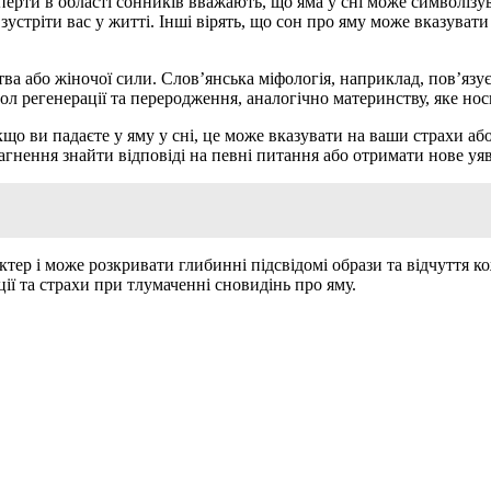
сперти в області сонників вважають, що яма у сні може символізу
стріти вас у житті. Інші вірять, що сон про яму може вказувати 
ва або жіночої сили. Слов’янська міфологія, наприклад, пов’язу
л регенерації та переродження, аналогічно материнству, яке носи
о ви падаєте у яму у сні, це може вказувати на ваши страхи або 
агнення знайти відповіді на певні питання або отримати нове уя
ктер і може розкривати глибинні підсвідомі образи та відчуття 
ії та страхи при тлумаченні сновидінь про яму.