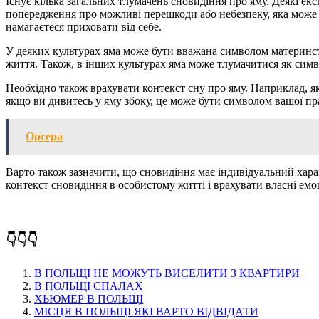
Існує кілька загальних тлумачень сновидіння про яму. Деякі ек
попередження про можливі перешкоди або небезпеку, яка може зу
намагаєтеся приховати від себе.
У деяких культурах яма може бути вважана символом материнст
життя. Також, в інших культурах яма може тлумачитися як симво
Необхідно також врахувати контекст сну про яму. Наприклад, якщ
якщо ви дивитесь у яму збоку, це може бути символом вашої пр
Орсера
Варто також зазначити, що сновидіння має індивідуальний хара
контекст сновидіння в особистому житті і врахувати власні емоц
👇👇👇
В ПОЛЬЩІ НЕ МОЖУТЬ ВИСЕЛИТИ З КВАРТИРИ
В ПОЛЬЩІ СПАЛАХ
ХЬЮМЕР В ПОЛЬЩІ
МІСЦЯ В ПОЛЬЩІ ЯКІ ВАРТО ВІДВІДАТИ