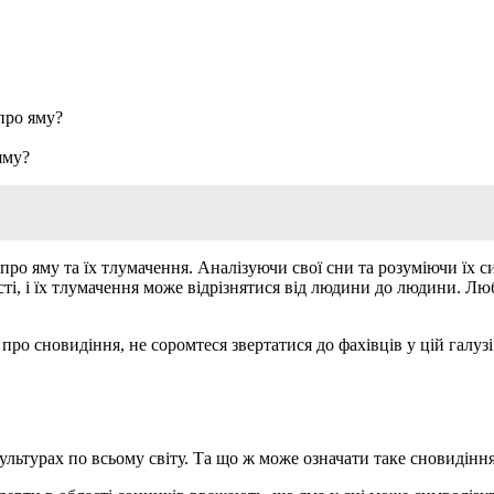
про яму?
яму?
про яму та їх тлумачення. Аналізуючи свої сни та розуміючи їх с
сті, і їх тлумачення може відрізнятися від людини до людини. Л
ро сновидіння, не соромтеся звертатися до фахівців у цій галузі
ьтурах по всьому світу. Та що ж може означати таке сновидіння 