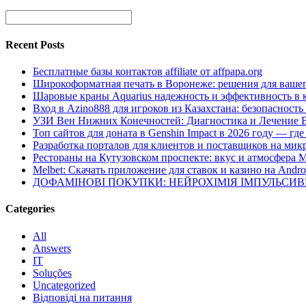
Recent Posts
Бесплатные базы контактов affiliate от affpapa.org
Широкоформатная печать в Воронеже: решения для вашег
Шаровые краны Aquarius надежность и эффективность в 
Вход в Azino888 для игроков из Казахстана: безопасност
УЗИ Вен Нижних Конечностей: Диагностика и Лечение 
Топ сайтов для доната в Genshin Impact в 2026 году — г
Разработка порталов для клиентов и поставщиков на мик
Рестораны на Кутузовском проспекте: вкус и атмосфера 
Melbet: Скачать приложение для ставок и казино на Andro
ДОФАМІНОВІ ПОКУПКИ: НЕЙРОХІМІЯ ІМПУЛЬСИ
Categories
All
Answers
IT
Soluções
Uncategorized
Відповіді на питання