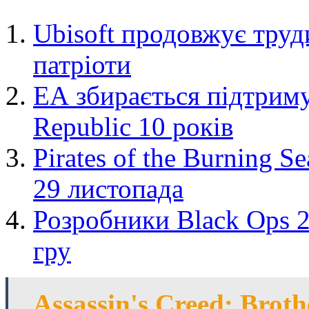
Ubisoft продовжує труд
патріоти
ЕА збирається підтриму
Republic 10 років
Pirates of the Burning 
29 листопада
Розробники Black Ops 2
гру
Assassin's Creed: Brot