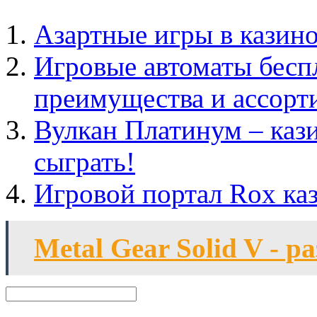
Азартные игры в казин
Игровые автоматы беспл
преимущества и ассорт
Вулкан Платинум – кази
сыграть!
Игровой портал Rox ка
Metal Gear Solid V - р