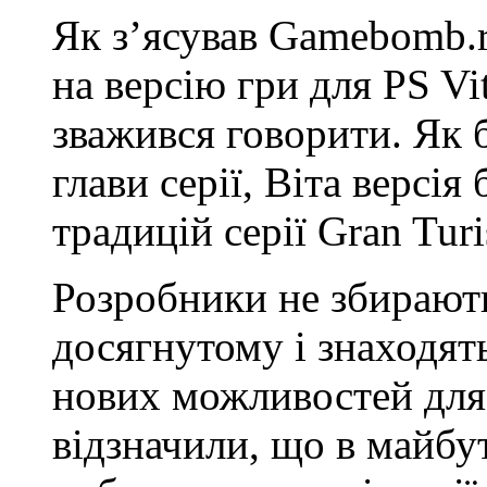
Як з’ясував Gamebomb.r
на версію гри для PS Vi
зважився говорити. Як б
глави серії, Віта версі
традицій серії Gran Tur
Розробники не збирают
досягнутому і знаходят
нових можливостей для 
відзначили, що в майбу