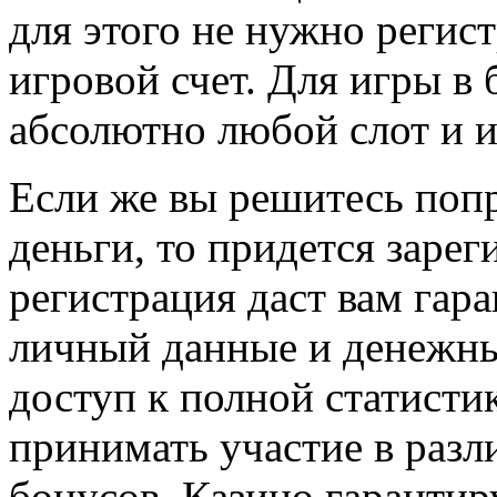
для этого не нужно регис
игровой счет. Для игры в
абсолютно любой слот и и
Если же вы решитесь попр
деньги, то придется зарег
регистрация даст вам гар
личный данные и денежны
доступ к полной статисти
принимать участие в раз
бонусов. Казино гарантир