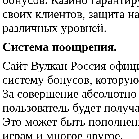
своих клиентов, защита на
различных уровней.
Система поощрения.
Сайт Вулкан Россия офиц
систему бонусов, которую
За совершение абсолютно 
пользователь будет получ
Это может быть пополнени
играм и многое другое.