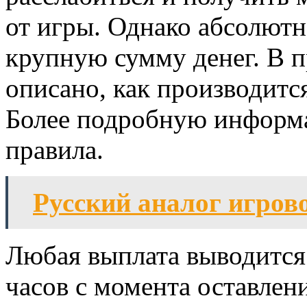
от игры. Однако абсолют
крупную сумму денег. В 
описано, как производитс
Более подробную информа
правила.
Русский аналог игров
Любая выплата выводится 
часов с момента оставлени