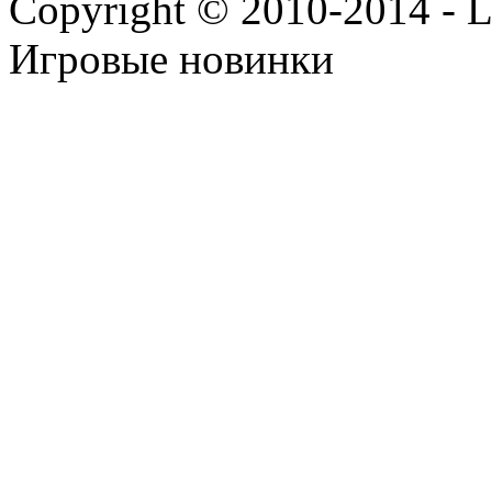
Copyright © 2010-2014 - Lee
Игровые новинки