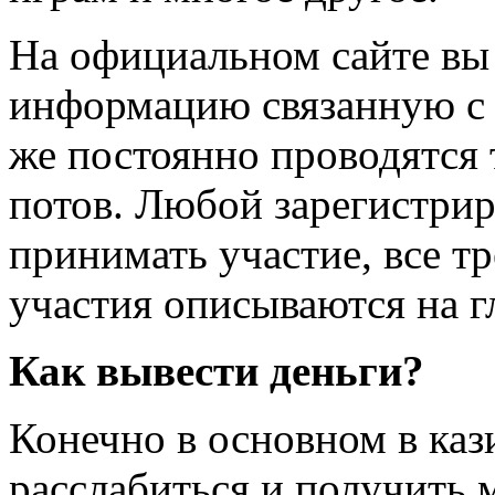
На официальном сайте вы
информацию связанную с 
же постоянно проводятся
потов. Любой зарегистри
принимать участие, все т
участия описываются на г
Как вывести деньги?
Конечно в основном в каз
расслабиться и получить