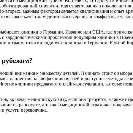
аются на медицинский туризм. Во-первых, это доступ к иннова
роботизированной хирургии, таргетная терапия в онкологии ил
 Во-вторых, важным фактором является квалификация и опыт в
 это высокое качество медицинского сервиса и комфортные услов
выбирают клиники в Германии, Израиле или США, где применяю
в с кардиологическими проблемами популярны клиники в Швей
едии и травматологии лидируют клиники в Германии, Южной Кор
а рубежом?
бующий внимания к множеству деталей. Начинать стоит с выбор
зывы пациентов, квалификацию врачей и доступные методы лечен
Многие клиники предлагают онлайн-консультации, которые позв
, включая медицинскую визу, если она требуется, а также пере
ивании и транспорте, а также о медицинской страховке, покрыв
 и услуги переводчика.