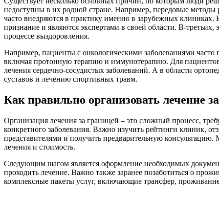
Существует несколько основных причин, по которым люди реш
недоступны в их родной стране. Например, передовые методы 
часто внедряются в практику именно в зарубежных клиниках.
признание и являются экспертами в своей области. В-третьих,
процессе выздоровления.
Например, пациенты с онкологическими заболеваниями часто 
включая протонную терапию и иммунотерапию. Для пациенто
лечения сердечно-сосудистых заболеваний. А в области ортоп
суставов и лечению спортивных травм.
Как правильно организовать лечение з
Организация лечения за границей – это сложный процесс, тре
конкретного заболевания. Важно изучить рейтинги клиник, от
представителями и получить предварительную консультацию. 
лечения и стоимость.
Следующим шагом является оформление необходимых документов
проходить лечение. Важно также заранее позаботиться о прож
комплексные пакеты услуг, включающие трансфер, проживание