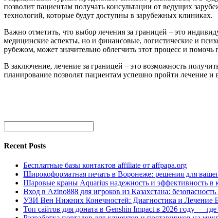
позволит пациентам получать консультации от ведущих заруб
технологий, которые будут доступны в зарубежных клиниках.
Важно отметить, что выбор лечения за границей – это индивид
медицинские аспекты, но и финансовые, логистические и пси
рубежом, может значительно облегчить этот процесс и помочь
В заключение, лечение за границей – это возможность получ
планирование позволят пациентам успешно пройти лечение и 
Recent Posts
Бесплатные базы контактов affiliate от affpapa.org
Широкоформатная печать в Воронеже: решения для вашег
Шаровые краны Aquarius надежность и эффективность в 
Вход в Azino888 для игроков из Казахстана: безопасност
УЗИ Вен Нижних Конечностей: Диагностика и Лечение 
Топ сайтов для доната в Genshin Impact в 2026 году — г
Разработка порталов для клиентов и поставщиков на мик