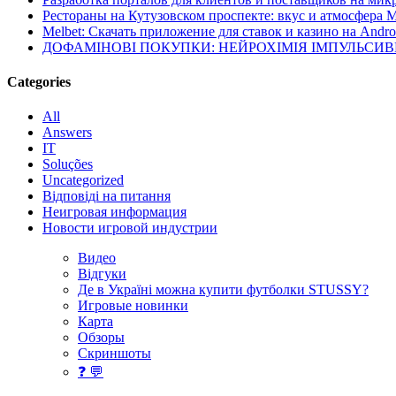
Рестораны на Кутузовском проспекте: вкус и атмосфера 
Melbet: Скачать приложение для ставок и казино на Andro
ДОФАМІНОВІ ПОКУПКИ: НЕЙРОХІМІЯ ІМПУЛЬСИ
Categories
All
Answers
IT
Soluções
Uncategorized
Відповіді на питання
Неигровая информация
Новости игровой индустрии
Видео
Відгуки
Де в Україні можна купити футболки STUSSY?
Игровые новинки
Карта
Обзоры
Скриншоты
❓ 💬