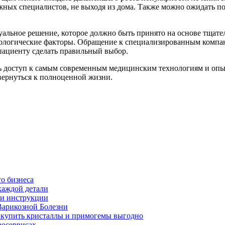
ежных специалистов, не выходя из дома. Также можно ожидать 
уальное решение, которое должно быть принято на основе тщате
хологические факторы. Обращение к специализированным компа
 пациенту сделать правильный выбор.
ить доступ к самым современным медицинским технологиям и оп
вернуться к полноценной жизни.
о бизнеса
каждой детали
ь и инструкции
Варикозной Болезни
де купить кристаллы и примогемы выгодно
росервисах