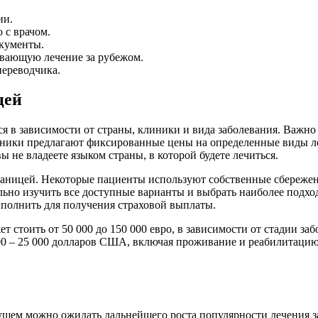
ии.
 с врачом.
кументы.
вающую лечение за рубежом.
переводчика.
цей
я в зависимости от страны, клиники и вида заболевания. Важно 
иники предлагают фиксированные цены на определенные виды ле
ы не владеете языком страны, в которой будете лечиться.
аницей. Некоторые пациенты используют собственные сбережен
ьно изучить все доступные варианты и выбрать наиболее подхо
ыполнить для получения страховой выплаты.
 стоить от 50 000 до 150 000 евро, в зависимости от стадии за
000 – 25 000 долларов США, включая проживание и реабилитац
ущем можно ожидать дальнейшего роста популярности лечения з