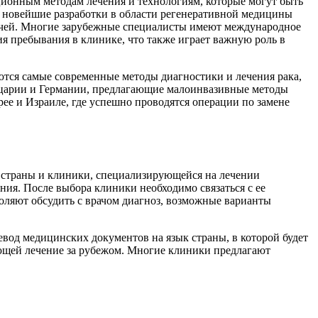
ционным методам лечения и технологиям, которые могут быть
и новейшие разработки в области регенеративной медицины
рачей. Многие зарубежные специалисты имеют международное
ия пребывания в клинике, что также играет важную роль в
тся самые современные методы диагностики и лечения рака,
царии и Германии, предлагающие малоинвазивные методы
ее и Израиле, где успешно проводятся операции по замене
а страны и клиники, специализирующейся на лечении
ия. После выбора клиники необходимо связаться с ее
оляют обсудить с врачом диагноз, возможные варианты
вод медицинских документов на язык страны, в которой будет
ающей лечение за рубежом. Многие клиники предлагают