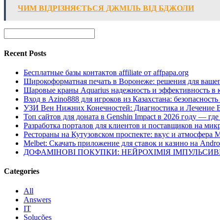
ЧИМ ВІДРІЗНЯЄТЬСЯ ДЖМІЛЬ ВІД БДЖОЛИ
Recent Posts
Бесплатные базы контактов affiliate от affpapa.org
Широкоформатная печать в Воронеже: решения для вашег
Шаровые краны Aquarius надежность и эффективность в 
Вход в Azino888 для игроков из Казахстана: безопасност
УЗИ Вен Нижних Конечностей: Диагностика и Лечение 
Топ сайтов для доната в Genshin Impact в 2026 году — г
Разработка порталов для клиентов и поставщиков на мик
Рестораны на Кутузовском проспекте: вкус и атмосфера 
Melbet: Скачать приложение для ставок и казино на Andro
ДОФАМІНОВІ ПОКУПКИ: НЕЙРОХІМІЯ ІМПУЛЬСИ
Categories
All
Answers
IT
Soluções