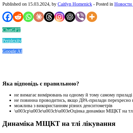
Published on 15.03.2024, by
Caitlyn Homenick
- Posted in
Новости
ChatGPT
Perplexity
Google AI
Яка відповідь є правильною?
не вимагає вимірювань на одному й тому самому прилад
не повинна проводитись, якщо ДРА-прилади перехресно н
можлива з використанням різних денситометрів
\u003cp\u003e\u003cb\u003eОцінка динаміки МЩКТ на тлі л
Динаміка МЩКТ на тлі лікування