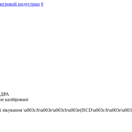
 игровой индустрии
0
і ДРА
е калібровані
ікування \u003c/b\u003e\u003cb\u003e(ISCD\u003c/b\u003e\u003c