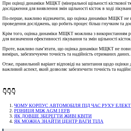
При оцінці динаміки МЩКТ (мінеральної щільності кісткової т
дослідження для виявлення змін щільності кісток в ході лікува
По-перше, важливо відзначити, що оцінка динаміки МЩКТ не в
проведення досліджень, що робить процес більш гнучким та дос
Крім того, оцінка динаміки МЩКТ можлива з використанням різн
для визначення ефективності лікування та змін щільності кісток 
Проте, важливо пам’ятати, що оцінка динаміки МЩКТ не повин
вимірах, забезпечуючи точність та надійність отриманих даних.
Отже, правильний варіант відповіді на запитання щодо оцінки
важливий аспект, який дозволяє забезпечити точність та надійні
👇👇👇
ЧОМУ КОРПУС АВТОМОБІЛЯ ПІД ЧАС РУХУ ЕЛЕК
РІЗНИЦЯ МІЖ AGM І EFB
ЯК ДОВШЕ ЗБЕРЕГТИ ЖИВІ КВІТИ
ЯК МОЖНА ЗНАЙТИ ЦЕНТР ВАГИ ТІЛА