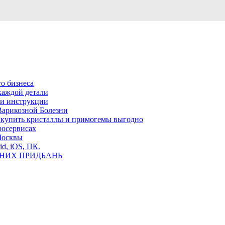
о бизнеса
каждой детали
ь и инструкции
Варикозной Болезни
де купить кристаллы и примогемы выгодно
росервисах
Москвы
id, iOS, ПК.
ВНИХ ПРИДБАНЬ