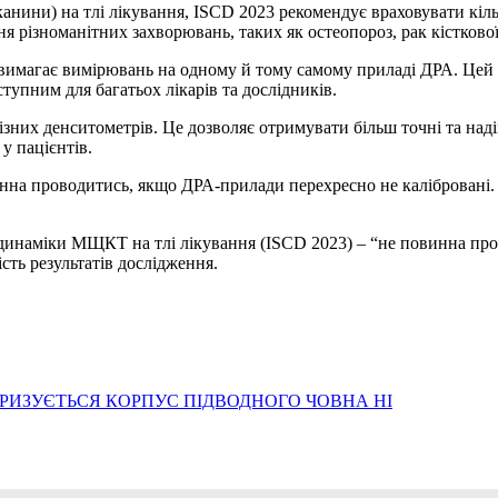
канини) на тлі лікування, ISCD 2023 рекомендує враховувати к
ння різноманітних захворювань, таких як остеопороз, рак кістково
имагає вимірювань на одному й тому самому приладі ДРА. Цей ас
тупним для багатьох лікарів та дослідників.
их денситометрів. Це дозволяє отримувати більш точні та надій
у пацієнтів.
на проводитись, якщо ДРА-прилади перехресно не калібровані.
 динаміки МЩКТ на тлі лікування (ISCD 2023) – “не повинна пр
сть результатів дослідження.
ТРИЗУЄТЬСЯ КОРПУС ПІДВОДНОГО ЧОВНА НІ