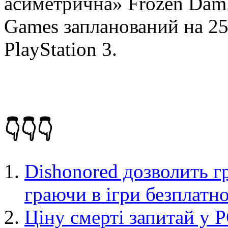
асиметрична» Frozen Dam. 
Games запланований на 25
PlayStation 3.
👇👇👇
Dishonored дозволить 
граючи в ігри безплатн
Ціну смерті запитай у 