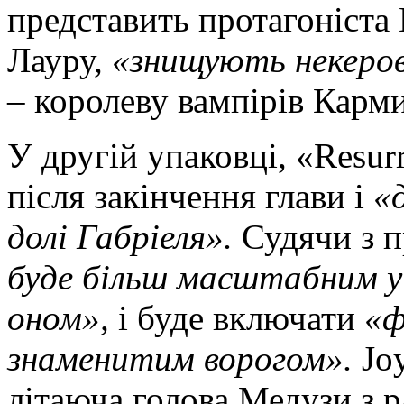
представить протагоніста 
Лауру,
«знищують некеров
– королеву вампірів Карм
У другій упаковці, «Resur
після закінчення глави і
«
долі Габріеля».
Судячи з п
буде більш масштабним у 
оном»,
і буде включати
«ф
знаменитим ворогом».
Joy
літаюча голова Медузи з ра