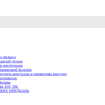
о бизнеса
каждой детали
ь и инструкции
Варикозной Болезни
де купить кристаллы и примогемы выгодно
росервисах
Москвы
id, iOS, ПК.
ВНИХ ПРИДБАНЬ