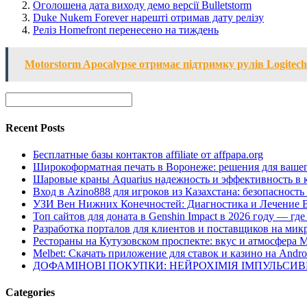
Оголошена дата виходу демо версії Bulletstorm
Duke Nukem Forever нарешті отримав дату релізу
Реліз Homefront перенесено на тиждень
Motorstorm Apocalypse отримає підтримку рулів Logitech
Recent Posts
Бесплатные базы контактов affiliate от affpapa.org
Широкоформатная печать в Воронеже: решения для вашег
Шаровые краны Aquarius надежность и эффективность в 
Вход в Azino888 для игроков из Казахстана: безопасност
УЗИ Вен Нижних Конечностей: Диагностика и Лечение 
Топ сайтов для доната в Genshin Impact в 2026 году — г
Разработка порталов для клиентов и поставщиков на мик
Рестораны на Кутузовском проспекте: вкус и атмосфера 
Melbet: Скачать приложение для ставок и казино на Andro
ДОФАМІНОВІ ПОКУПКИ: НЕЙРОХІМІЯ ІМПУЛЬСИ
Categories