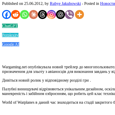
Published on 25.06.2012, by
Rubye Jakubowski
- Posted in
Новости
ChatGPT
Perplexity
Google AI
Wargaming.net опублікувала новий трейлер до многопользовател
призначеним для зльоту з авіаносців для виконання завдань у в
Дивіться новий ролик у відповідному розділі гри .
Палубні винищувачі відрізняються унікальним дизайном, оскіль
маневреність і забійним озброєнням, що робить цей клас технік
World of Warplanes в даний час знаходиться на стадії закритог