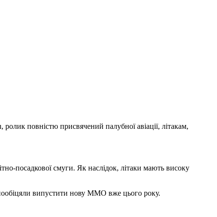
 ролик повністю присвячений палубної авіації, літакам,
тно-посадкової смуги. Як наслідок, літаки мають високу
ки пообіцяли випустити нову ММО вже цього року.