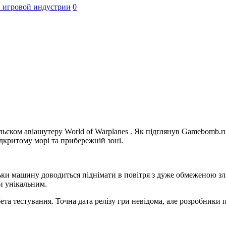
 игровой индустрии
0
ьском авіашутеру World of Warplanes . Як підглянув Gamebomb.ru,
ідкритому морі та прибережній зоні.
ки машину доводиться піднімати в повітря з дуже обмеженою злі
и унікальним.
о бета тестування. Точна дата релізу гри невідома, але розробни