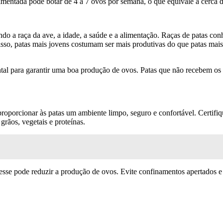
entada pode botar de 4 a 7 ovos por semana, o que equivale a cerca de
indo a raça da ave, a idade, a saúde e a alimentação. Raças de patas c
isso, patas mais jovens costumam ser mais produtivas do que patas mai
al para garantir uma boa produção de ovos. Patas que não recebem os 
proporcionar às patas um ambiente limpo, seguro e confortável. Certifi
rãos, vegetais e proteínas.
estresse pode reduzir a produção de ovos. Evite confinamentos apertados