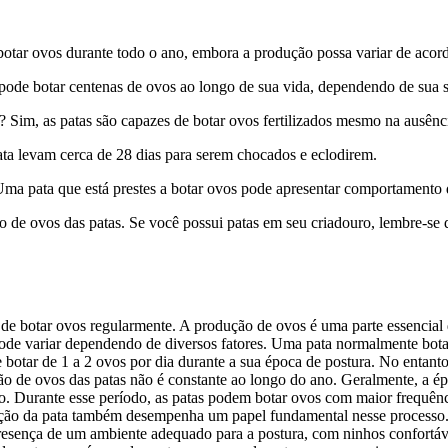
otar ovos durante todo o ano, embora a produção possa variar de acord
pode botar centenas de ovos ao longo de sua vida, dependendo de sua 
Sim, as patas são capazes de botar ovos fertilizados mesmo na ausên
ta levam cerca de 28 dias para serem chocados e eclodirem.
 Uma pata que está prestes a botar ovos pode apresentar comportamento d
ão de ovos das patas. Se você possui patas em seu criadouro, lembre-se
de botar ovos regularmente. A produção de ovos é uma parte essencial 
pode variar dependendo de diversos fatores. Uma pata normalmente bota
tar de 1 a 2 ovos por dia durante a sua época de postura. No entanto
ão de ovos das patas não é constante ao longo do ano. Geralmente, a ép
ão. Durante esse período, as patas podem botar ovos com maior frequên
ação da pata também desempenha um papel fundamental nesse processo. 
sença de um ambiente adequado para a postura, com ninhos confortáveis