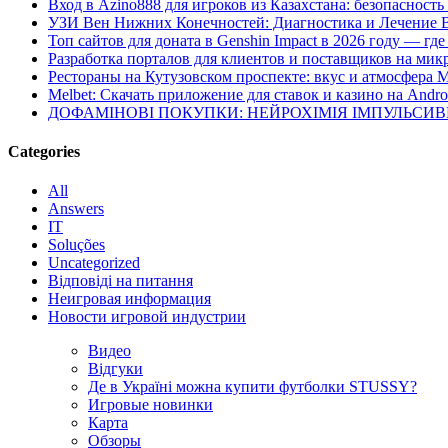
Вход в Azino888 для игроков из Казахстана: безопасност
УЗИ Вен Нижних Конечностей: Диагностика и Лечение 
Топ сайтов для доната в Genshin Impact в 2026 году — г
Разработка порталов для клиентов и поставщиков на мик
Рестораны на Кутузовском проспекте: вкус и атмосфера 
Melbet: Скачать приложение для ставок и казино на Andro
ДОФАМІНОВІ ПОКУПКИ: НЕЙРОХІМІЯ ІМПУЛЬСИ
Categories
All
Answers
IT
Soluções
Uncategorized
Відповіді на питання
Неигровая информация
Новости игровой индустрии
Видео
Відгуки
Де в Україні можна купити футболки STUSSY?
Игровые новинки
Карта
Обзоры