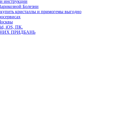
ь и инструкции
Варикозной Болезни
де купить кристаллы и примогемы выгодно
росервисах
Москвы
id, iOS, ПК.
ВНИХ ПРИДБАНЬ