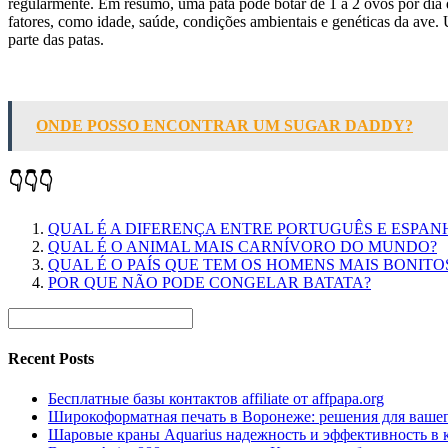
regularmente. Em resumo, uma pata pode botar de 1 a 2 ovos por dia 
fatores, como idade, saúde, condições ambientais e genéticas da av
parte das patas.
ONDE POSSO ENCONTRAR UM SUGAR DADDY?
👇👇👇
QUAL É A DIFERENÇA ENTRE PORTUGUÊS E ESPAN
QUAL É O ANIMAL MAIS CARNÍVORO DO MUNDO?
QUAL É O PAÍS QUE TEM OS HOMENS MAIS BONIT
POR QUE NÃO PODE CONGELAR BATATA?
Recent Posts
Бесплатные базы контактов affiliate от affpapa.org
Широкоформатная печать в Воронеже: решения для вашег
Шаровые краны Aquarius надежность и эффективность в 