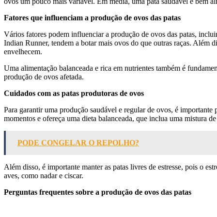
ovos um pouco mais variável. Em média, uma pata saudável e bem alim
Fatores que influenciam a produção de ovos das patas
Vários fatores podem influenciar a produção de ovos das patas, inclu
Indian Runner, tendem a botar mais ovos do que outras raças. Além d
envelhecem.
Uma alimentação balanceada e rica em nutrientes também é fundament
produção de ovos afetada.
Cuidados com as patas produtoras de ovos
Para garantir uma produção saudável e regular de ovos, é importante 
momentos e ofereça uma dieta balanceada, que inclua uma mistura de g
PODE CONGELAR O REPOLHO?
Além disso, é importante manter as patas livres de estresse, pois o 
aves, como nadar e ciscar.
Perguntas frequentes sobre a produção de ovos das patas