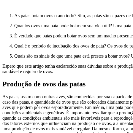
As patas botam ovos o ano todo? Sim, as patas são capazes de b
Quantos ovos uma pata pode botar em sua vida útil? Uma pata 
É verdade que patas podem botar ovos sem um macho presente? 
Qual é o período de incubação dos ovos de pata? Os ovos de pa
Quais são os sinais de que uma pata está prestes a botar ovos?
Espero que este artigo tenha esclarecido suas dúvidas sobre a produç
saudável e regular de ovos.
Produção de ovos das patas
As patas, assim como outras aves, são conhecidas por sua capacidade 
caso das patas, a quantidade de ovos que são colocados diariamente 
aves que podem pôr ovos esporadicamente. Em média, uma pata pode bo
condições ambientais e genéticas. É importante ressaltar que a produç
quando as condições ambientais são mais favoráveis para a reproduç
dos fatores externos que influenciam na produção de ovos, a aliment
uma produção de ovos mais saudável e regular. Da mesma forma, a pre