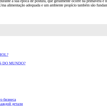
durante a sua época de postura, que geralmente ocorre na primavera e 
e. Uma alimentação adequada e um ambiente propício também são fundame
HOL?
OS DO MUNDO?
о бизнеса
каждой детали