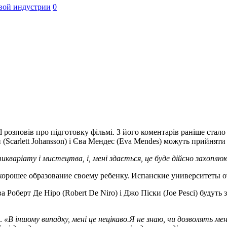
вой индустрии
0
ed розповів про підготовку фільмі. З його коментарів раніше стал
(Scarlett Johansson) і Єва Мендес (Eva Mendes) можуть прийняти 
икваріату і мистецтва, і, мені здається, це буде дійсно захопл
хорошее образование своему ребенку. Испанские университеты о
 Роберт Де Ніро (Robert De Niro) і Джо Піски (Joe Pesci) будуть
н.
«В іншому випадку, мені це нецікаво.
Я не знаю, чи дозволять мен