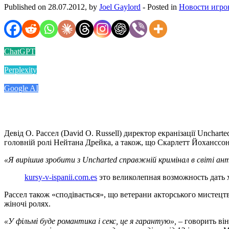
Published on 28.07.2012, by
Joel Gaylord
- Posted in
Новости игро
ChatGPT
Perplexity
Google AI
Девід О. Рассел (David O. Russell) директор екранізації Unchart
головній ролі Нейтана Дрейка, а також, що Скарлетт Йоханссон 
«Я вирішив зробити з Uncharted справжній кримінал в світі ант
kursy-v-ispanii.com.es
это великолепная возможность дать 
Рассел також «сподівається», що ветерани акторського мистецтва
жіночі ролях.
«У фільмі буде романтика і секс, це я гарантую»,
– говорить ві