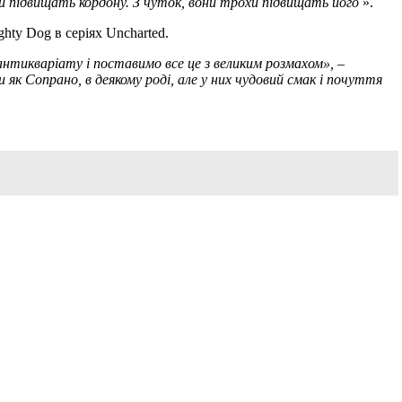
ни підвищать кордону.
З чуток, вони трохи підвищать його
».
hty Dog в серіях Uncharted.
а антикваріату і поставимо все це з великим розмахом»,
–
 як Сопрано, в деякому роді, але у них чудовий смак і почуття