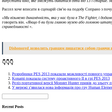
випустити кіно, яке зможуть дивитися діти від 13 і старше.
М
Рассел хоче вписати в сценарій сім’ю на подобу Сопрано з почут
«Ми візьмемо динамічність, яка у нас була в The Fighter, і дод
говорить він.
«Якщо б ви були главою музею або головою штату, 
справедливості
».
Dishonored дозволить гравцям пишатися собою граючи в
👇👇👇
Розробники PES 2013 показали можливості повного упра
Konami показала систему проактивного ІІ в грі PES 2013
Реліз портативної версії Monster Hunter привів до зльоту 
У мережі з’явилася нова інформація про гру Human Eleme
Recent Posts