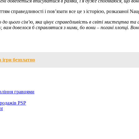
ені доведеться вписуватися в рамки, і я дуже сподіваюся, що во
тям справедливості і пов’язати все це з історією, розказаної Naug
амо до цього сім’ю, яка цінує справедливість в світі мистецтва т
вам довелося б справлятися з ними, бо вони – погані хлопці.
Вони
 ігри безплатно
вління гравцями
продажів PSP
nt