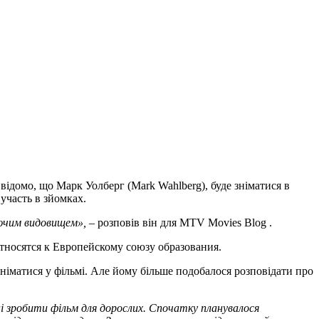
о відомо, що Марк Уолберг (Mark Wahlberg), буде зніматися в
участь в зйомках.
юючим видовищем»,
– розповів він для MTV Movies Blog .
тносятся к Европейскому союзу образования.
 зніматися у фільмі. Але йому більше подобалося розповідати про
і зробити фільм для дорослих.
Спочатку планувалося