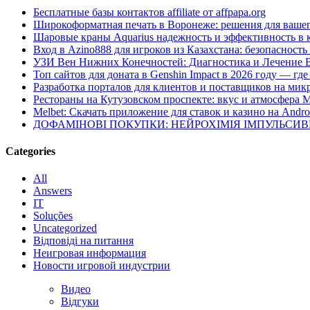
Бесплатные базы контактов affiliate от affpapa.org
Широкоформатная печать в Воронеже: решения для вашег
Шаровые краны Aquarius надежность и эффективность в 
Вход в Azino888 для игроков из Казахстана: безопасност
УЗИ Вен Нижних Конечностей: Диагностика и Лечение 
Топ сайтов для доната в Genshin Impact в 2026 году — г
Разработка порталов для клиентов и поставщиков на мик
Рестораны на Кутузовском проспекте: вкус и атмосфера 
Melbet: Скачать приложение для ставок и казино на Andro
ДОФАМІНОВІ ПОКУПКИ: НЕЙРОХІМІЯ ІМПУЛЬСИ
Categories
All
Answers
IT
Soluções
Uncategorized
Відповіді на питання
Неигровая информация
Новости игровой индустрии
Видео
Відгуки