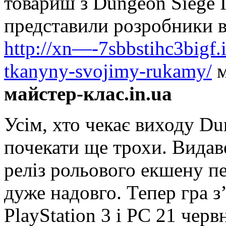
товариш з Dungeon Siege I
представили розробники в
http://xn—-7sbbstihc3bigf.i
tkanyny-svojimy-rukamy/
м
майстер-клас.in.ua
Усім, хто чекає виходу Dun
почекати ще трохи. Видав
реліз рольового екшену пе
дуже надовго. Тепер гра з
PlayStation 3 і PC 21 чер