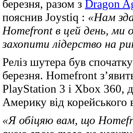
березня, разом з
Dragon A
пояснив Joystiq :
«Нам зд
Homefront в цей день, ми
захопити лідерство на ри
Реліз шутера був спочатку
березня. Homefront з’явит
PlayStation 3 і Xbox 360,
Америку від корейського 
«Я обіцяю вам, що Homefr