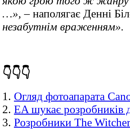
якою грою того ж жанру 
…»,
– наполягає Денні Біл
незабутнім враженням».
👇👇👇
Огляд фотоапарата Can
EA шукає розробників д
Розробники The Witcher