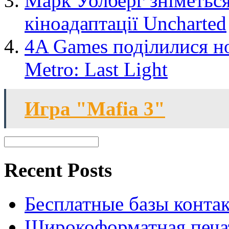
Марк Уолберг зніметься 
кіноадаптації Uncharted
4A Games поділилися н
Metro: Last Light
Игра "Mafia 3"
Recent Posts
Бесплатные базы контакто
Широкоформатная печат