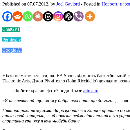
Published on 07.07.2012, by
Joel Gaylord
- Posted in
Новости игро
ChatGPT
Perplexity
Google AI
Ніхто не міг очікувати, що EA Sports відмінить баскетбольний с
Electronic Arts, Джон Річчітелло (John Riccitiello) докладно роз
Любите красиві фото? подивіться:
artrea.ru
«Я не впевнений, що зможу добре пояснити що до чого»,
– гово
Півтора роки тому команда розробників в Канаді прийшла до ме
аналоговий контроль, який показав неймовірну точність в управл
спортивна гра, яку я коли-небудь бачив