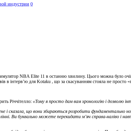
вой индустрии
0
имулятор NBA Elite 11 в останню хвилину. Цього можна було очікув
повів в інтерв’ю для Kotaku , що за скасуванням стояла не просто «
рить Річчітелло:
«Тому я просто дам вам хронологію і дозволю інт
не і сказала, що вони збираються розробити фундаментально нов
інні.
Ви буквально можете перекидати м’яч справа-наліво і навп