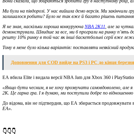
Вони сказали, що збираються зробити гру в наступному році, а
Ми були на півдорозі.
У нас вийшла демо версія.
Ми закінчили гру
залишалося робити?
Було не так вже й багато рішень питання
Я не знав, наскільки хороша конкуруюча
NBA 2K11
, але за чутк
демонстрували.
Швидше за все, ми б програли на ринку п’ять до
решту 10% ринку в той час як інші баскетбольні серії вже лежа
Тому в мене було кілька варіантів: поставляти неякісний проду
Доповнення для COD вийде на PS3 і PC до кінця березн
ЕА вбила Elite і видала версії NBA Jam для Xbox 360 і PlayStation
«Якщо бути чесним, я не хочу прозвучати самовдоволено, але 
2К.
Це гарна гра.
І я думаю, ми поступили добре по відношенню 
До відома, він не підтвердив, що ЕА збирається продовжувати в
EA».
👇👇👇