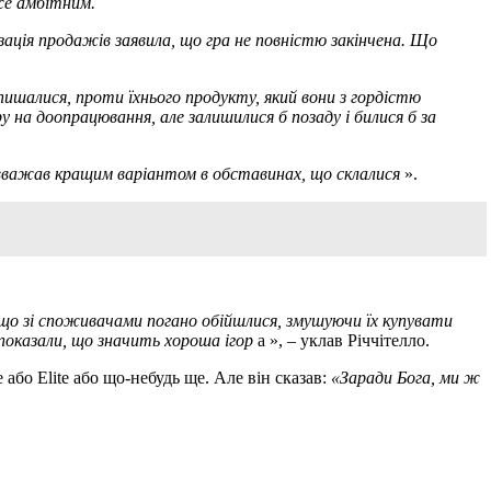
же амбітним.
зація продажів заявила, що гра не повністю закінчена.
Що
ишалися, проти їхнього продукту, який вони з гордістю
на доопрацювання, але залишилися б позаду і билися б за
 вважав кращим варіантом в обставинах, що склалися
».
що зі споживачами погано обійшлися, змушуючи їх купувати
 показали, що значить хороша ігор
а », – уклав Річчітелло.
або Elite або що-небудь ще. Але він сказав:
«Заради Бога, ми ж