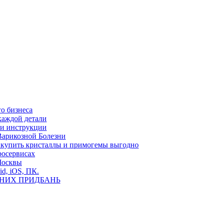
о бизнеса
каждой детали
ь и инструкции
Варикозной Болезни
де купить кристаллы и примогемы выгодно
росервисах
Москвы
id, iOS, ПК.
ВНИХ ПРИДБАНЬ