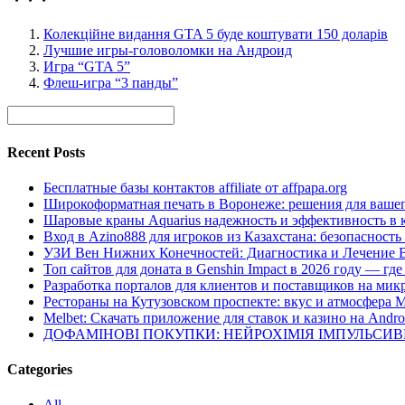
Колекційне видання GTA 5 буде коштувати 150 доларів
Лучшие игры-головоломки на Андроид
Игра “GTA 5”
Флеш-игра “3 панды”
Recent Posts
Бесплатные базы контактов affiliate от affpapa.org
Широкоформатная печать в Воронеже: решения для вашег
Шаровые краны Aquarius надежность и эффективность в 
Вход в Azino888 для игроков из Казахстана: безопасност
УЗИ Вен Нижних Конечностей: Диагностика и Лечение 
Топ сайтов для доната в Genshin Impact в 2026 году — г
Разработка порталов для клиентов и поставщиков на мик
Рестораны на Кутузовском проспекте: вкус и атмосфера 
Melbet: Скачать приложение для ставок и казино на Andro
ДОФАМІНОВІ ПОКУПКИ: НЕЙРОХІМІЯ ІМПУЛЬСИ
Categories
All