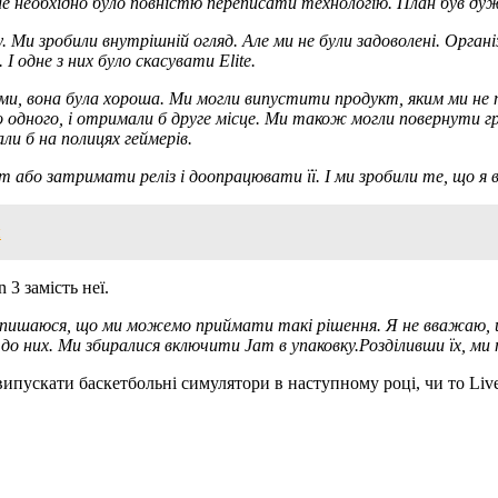
ле необхідно було повністю переписати технологію.
План був ду
.
Ми зробили внутрішній огляд.
Але ми не були задоволені.
Органі
.
І одне з них було скасувати Elite.
ами, вона була хороша.
Ми могли випустити продукт, яким ми не п
 одного, і отримали б друге місце.
Ми також могли повернути гру 
ли б на полицях геймерів.
кт або затримати реліз і доопрацювати її.
І ми зробили те, що я
я
 3 замість неї.
я пишаюся, що ми можемо приймати такі рішення.
Я не вважаю, 
до них.
Ми збиралися включити Jam в упаковку.
Розділивши їх, ми
ипускати баскетбольні симулятори в наступному році, чи то Live 