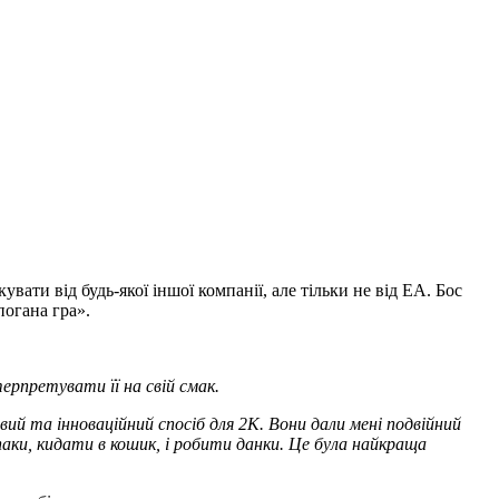
ати від будь-якої іншої компанії, але тільки не від ЕА. Бос
погана гра».
ерпретувати її на свій смак.
ий та інноваційний спосіб для 2К.
Вони дали мені подвійний
аки, кидати в кошик, і робити данки.
Це була найкраща