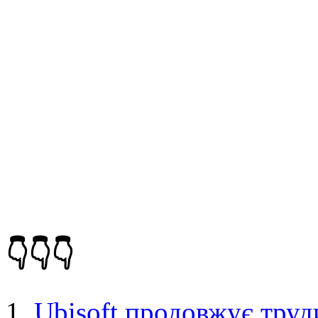
👇👇👇
Ubisoft продовжує труд