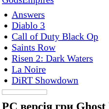
Answers
Diablo 3
Call of Duty Black Op
Saints Row
Risen 2: Dark Waters
La Noire
DiRT Showdown
РС версія гри Ghost 