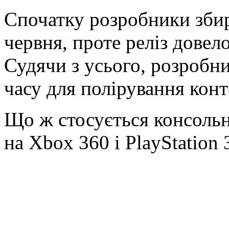
Спочатку розробники збир
червня, проте реліз довел
Судячи з усього, розробн
часу для полірування конт
Що ж стосується консольно
на Xbox 360 і PlayStation 