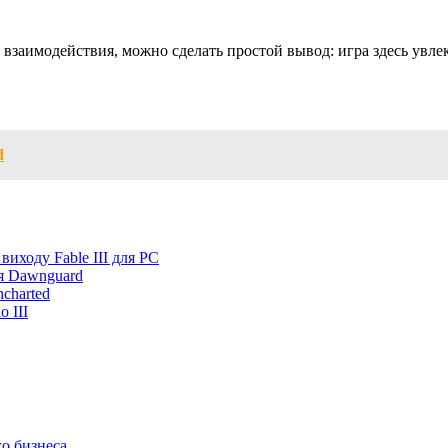
 взаимодействия, можно сделать простой вывод: игра здесь увле
d
виходу Fable III для РС
я Dawnguard
ncharted
o III
о бизнеса