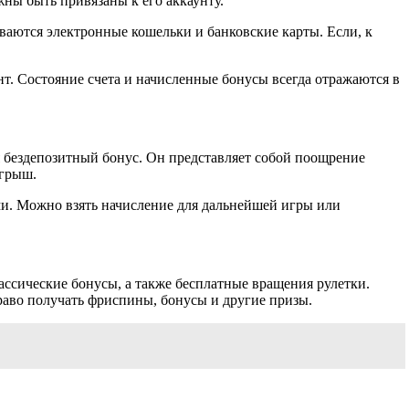
ны быть привязаны к его аккаунту.
ваются электронные кошельки и банковские карты. Если, к
нт. Состояние счета и начисленные бонусы всегда отражаются в
 бездепозитный бонус. Он представляет собой поощрение
игрыш.
ми. Можно взять начисление для дальнейшей игры или
ссические бонусы, а также бесплатные вращения рулетки.
раво получать фриспины, бонусы и другие призы.