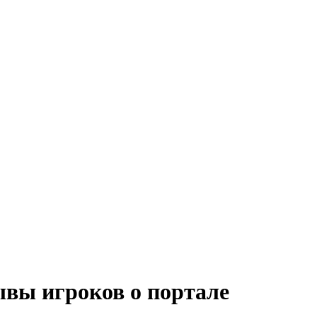
зывы игроков о портале