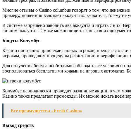
меньше трех раз. Пользователь должен иметь верифицированн
Многие отзывы о Casino columbus говорят о том, что денежные
примеру, мошенник взломает аккаунт пользователя, то ему не уд
В системе запрещено заводить два аккаунта и играть с них. В
личном аккаунте. Там же можно видеть сканы своих документо
Бонусы Колумбус
Казино постоянно привлекает новых игроков, предлагая отлич
игрокам, прошедшим процедуры регистрации и верификации. 
Для получения бонуса необходимо соблюдать все условия и п
воспользоваться бесплатными ходами на игровых автоматах. Бо
Колумбус периодически проводит различные акции, в чем можн
Казино также предлагает промокоды. Их можно искать всем за
Все преимущества «Fresh Casino»
Вывод средств