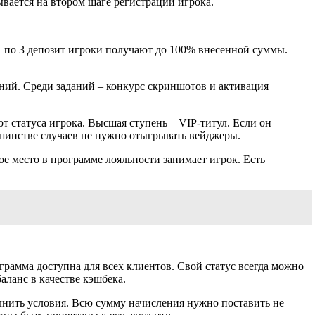
ывается на втором шаге регистрации игрока.
1 по 3 депозит игроки получают до 100% внесенной суммы.
ний. Среди заданий – конкурс скриншотов и активация
 статуса игрока. Высшая ступень – VIP-титул. Если он
ьшинстве случаев не нужно отыгрывать вейджеры.
е место в программе лояльности занимает игрок. Есть
грамма доступна для всех клиентов. Свой статус всегда можно
аланс в качестве кэшбека.
лнить условия. Всю сумму начисления нужно поставить не