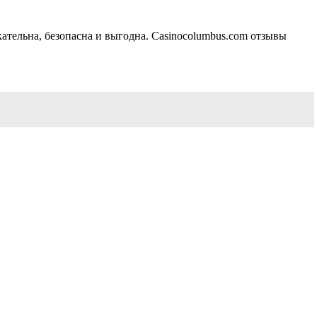
кательна, безопасна и выгодна. Сasinocolumbus.com отзывы