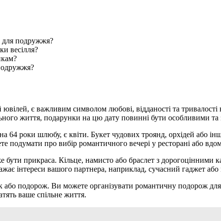
м для подружжя?
ки весілля?
нкам?
 подружжя?
й ювілей, є важливим символом любові, відданості та тривалості
ільного життя, подарунки на цю дату повинні бути особливими та
на 64 роки шлюбу, є квіти. Букет чудових троянд, орхідей або 
те подумати про вибір романтичного вечері у ресторані або вдом
 бути прикраса. Кільце, намисто або браслет з дорогоцінними 
ажає інтереси вашого партнера, наприклад, сучасний гаджет або
бо подорож. Ви можете організувати романтичну подорож для дв
атять ваше спільне життя.