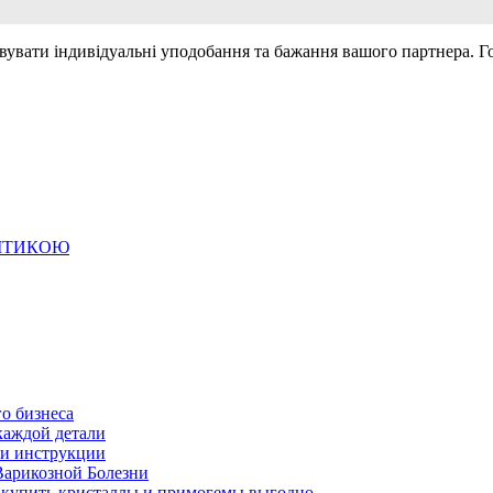
вувати індивідуальні уподобання та бажання вашого партнера. Г
ЛІТИКОЮ
о бизнеса
каждой детали
ь и инструкции
Варикозной Болезни
де купить кристаллы и примогемы выгодно