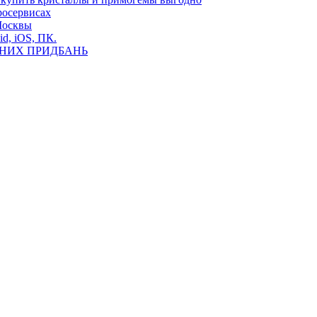
росервисах
Москвы
id, iOS, ПК.
ВНИХ ПРИДБАНЬ