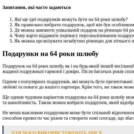
Запитання, які часто задаються
Які ще ідеї подарунків можуть бути на 64 роки шлюбу?
Як правильно вибрати подарунок, щоб він був особливи
Де можна замовити унікальний подарок на річницю 64 ро
Чому варто віддавати перевагу персоналізованим подару
Як можна організувати незабутню річницю для літнього
Подарунки на 64 роки шлюбу
Подарунок на 64 роки шлюбу, як і на будь-який інший весільни
жаданої подружньої гармонії і довіри. Після багатьох років сп
Одним з популярних подарунків, які можуть бути презентовані 
любові та поваги до вашого партнера. Крім того, ви також може
Ще одним чудовим варіантом подарунка на 64 роки шлюбу може
та шанобливість. Також можна вибрати подарунок, який відобр
Не менш важливим подарунком може бути спільний відпочинок а
способом провести час разом та створити нові спогади, що збаг
ДЛЯ ЧОГО ВИКОРИСТОВУЮТЬ DHCP