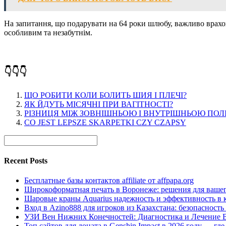
На запитання, що подарувати на 64 роки шлюбу, важливо врахо
особливим та незабутнім.
👇👇👇
ЩО РОБИТИ КОЛИ БОЛИТЬ ШИЯ І ПЛЕЧІ?
ЯК ЙДУТЬ МІСЯЧНІ ПРИ ВАГІТНОСТІ?
РІЗНИЦЯ МІЖ ЗОВНІШНЬОЮ І ВНУТРІШНЬОЮ ПО
CO JEST LEPSZE SKARPETKI CZY CZAPSY
Recent Posts
Бесплатные базы контактов affiliate от affpapa.org
Широкоформатная печать в Воронеже: решения для вашег
Шаровые краны Aquarius надежность и эффективность в 
Вход в Azino888 для игроков из Казахстана: безопасност
УЗИ Вен Нижних Конечностей: Диагностика и Лечение 
Топ сайтов для доната в Genshin Impact в 2026 году — г