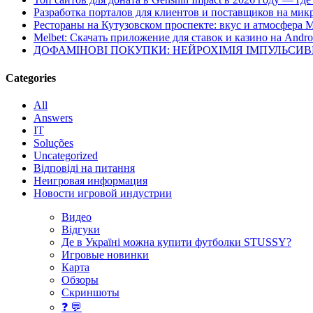
Разработка порталов для клиентов и поставщиков на мик
Рестораны на Кутузовском проспекте: вкус и атмосфера 
Melbet: Скачать приложение для ставок и казино на Andro
ДОФАМІНОВІ ПОКУПКИ: НЕЙРОХІМІЯ ІМПУЛЬСИ
Categories
All
Answers
IT
Soluções
Uncategorized
Відповіді на питання
Неигровая информация
Новости игровой индустрии
Видео
Відгуки
Де в Україні можна купити футболки STUSSY?
Игровые новинки
Карта
Обзоры
Скриншоты
❓ 💬