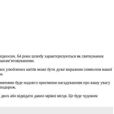
 відносин. 64 роки шлюбу характеризуються як святкування
 запам’ятовуваними.
інших улюблених квітів може бути дуже виразним символом вашої
а.
каменями буде надовго приємним нагадуванням про вашу увагу
 подорож.
ох або відвідати давно мріяні місця. Це буде чудовим