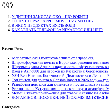
👇👇👇
У ДИТИНИ ЗАКИСАЄ ОКО – ЩО РОБИТИ
CO JEST LEPSZE APPLE MUSIC CZY SPOTIFY
В ЯКИХ ПРОДУКТАХ ВУГЛЕВОДИ
КАК УЗНАТЬ ТЕЛЕФОН ЗАРЯЖАЕТСЯ ИЛИ НЕТ?
Recent Posts
Бесплатные базы контактов affiliate от affpapa.org
Широкоформатная печать в Воронеже: решения для вашег
Шаровые краны Aquarius надежность и эффективность в 
Вход в Azino888 для игроков из Казахстана: безопасност
УЗИ Вен Нижних Конечностей: Диагностика и Лечение 
Топ сайтов для доната в Genshin Impact в 2026 году — г
Разработка порталов для клиентов и поставщиков на мик
Рестораны на Кутузовском проспекте: вкус и атмосфера 
Melbet: Скачать приложение для ставок и казино на Andro
ДОФАМІНОВІ ПОКУПКИ: НЕЙРОХІМІЯ ІМПУЛЬСИ
Categories