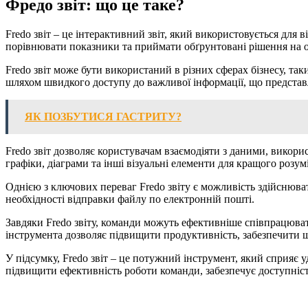
Фредо звіт: що це таке?
Fredo звіт – це інтерактивний звіт, який використовується для 
порівнювати показники та приймати обґрунтовані рішення на ос
Fredo звіт може бути використаний в різних сферах бізнесу, т
шляхом швидкого доступу до важливої інформації, що представл
ЯК ПОЗБУТИСЯ ГАСТРИТУ?
Fredo звіт дозволяє користувачам взаємодіяти з даними, викор
графіки, діаграми та інші візуальні елементи для кращого розум
Однією з ключових переваг Fredo звіту є можливість здійснюва
необхідності відправки файлу по електронній пошті.
Завдяки Fredo звіту, команди можуть ефективніше співпрацюват
інструмента дозволяє підвищити продуктивність, забезпечити ш
У підсумку, Fredo звіт – це потужний інструмент, який сприяє
підвищити ефективність роботи команди, забезпечує доступність