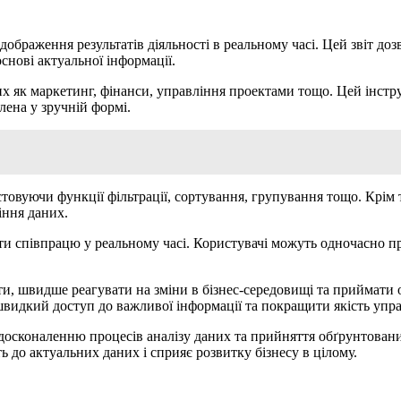
відображення результатів діяльності в реальному часі. Цей звіт 
нові актуальної інформації.
аких як маркетинг, фінанси, управління проектами тощо. Цей інс
ена у зручній формі.
истовуючи функції фільтрації, сортування, групування тощо. Крім
іння даних.
ти співпрацю у реальному часі. Користувачі можуть одночасно пр
и, швидше реагувати на зміни в бізнес-середовищі та приймати 
видкий доступ до важливої інформації та покращити якість управ
 удосконаленню процесів аналізу даних та прийняття обґрунтован
 до актуальних даних і сприяє розвитку бізнесу в цілому.