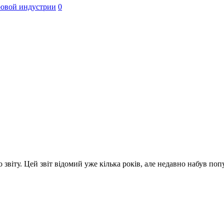
ровой индустрии
0
віту. Цей звіт відомий уже кілька років, але недавно набув попу