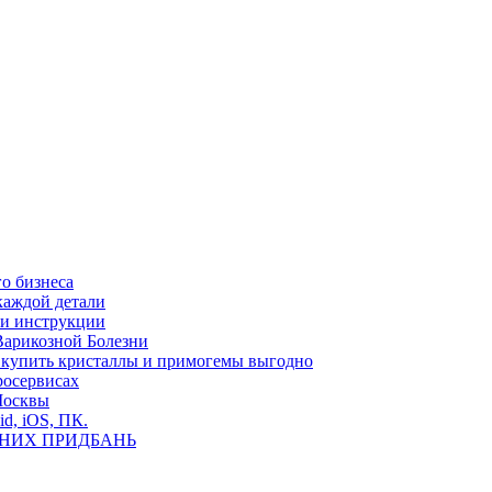
о бизнеса
каждой детали
ь и инструкции
Варикозной Болезни
де купить кристаллы и примогемы выгодно
росервисах
Москвы
id, iOS, ПК.
ВНИХ ПРИДБАНЬ