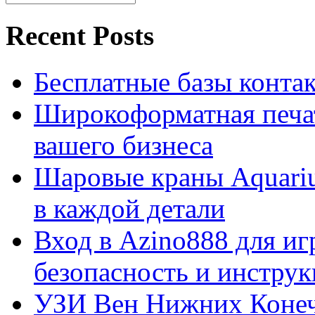
Recent Posts
Бесплатные базы контакто
Широкоформатная печат
вашего бизнеса
Шаровые краны Aquariu
в каждой детали
Вход в Azino888 для иг
безопасность и инстру
УЗИ Вен Нижних Конеч