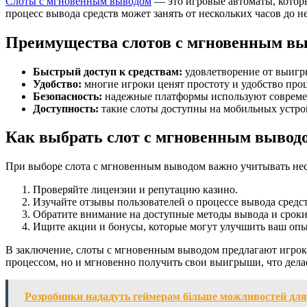
Слоты с мгновенным выводом
— это игровые автоматы, котор
процесс вывода средств может занять от нескольких часов до
Преимущества слотов с мгновенным в
Быстрый доступ к средствам:
удовлетворение от выигры
Удобство:
многие игроки ценят простоту и удобство проц
Безопасность:
надежные платформы используют современн
Доступность:
такие слоты доступны на мобильных устройс
Как выбрать слот с мгновенным вывод
При выборе слота с мгновенным выводом важно учитывать нес
Проверяйте лицензии и репутацию казино.
Изучайте отзывы пользователей о процессе вывода средст
Обратите внимание на доступные методы вывода и сроки
Ищите акции и бонусы, которые могут улучшить ваш опы
В заключение, слоты с мгновенным выводом предлагают игрок
процессом, но и мгновенно получить свои выигрыши, что дела
Розробники нададуть геймерам більше можливостей для