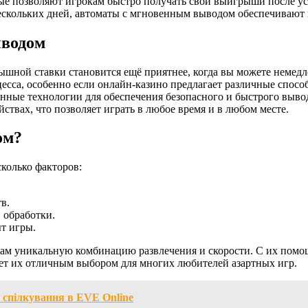
ые позволяют игрокам быстро получать свои выигрыши после ус
 нескольких дней, автоматы с мгновенным выводом обеспечивают
ыводом
шной ставки становится ещё приятнее, когда вы можете немедл
есса, особенно если онлайн-казино предлагает различные спосо
ые технологии для обеспечения безопасного и быстрого вывод
твах, что позволяет играть в любое время и в любом месте.
ом?
колько факторов:
в.
 обработки.
т игры.
ам уникальную комбинацию развлечения и скорости. С их помо
ет их отличным выбором для многих любителей азартных игр.
 спілкування в EVE Online