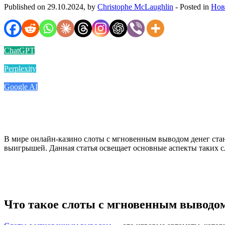
Published on 29.10.2024, by
Christophe McLaughlin
- Posted in
Нов
ChatGPT
Perplexity
Google AI
В мире онлайн-казино слоты с мгновенным выводом денег стан
выигрышей. Данная статья освещает основные аспекты таких с
Что такое слоты с мгновенным выводо