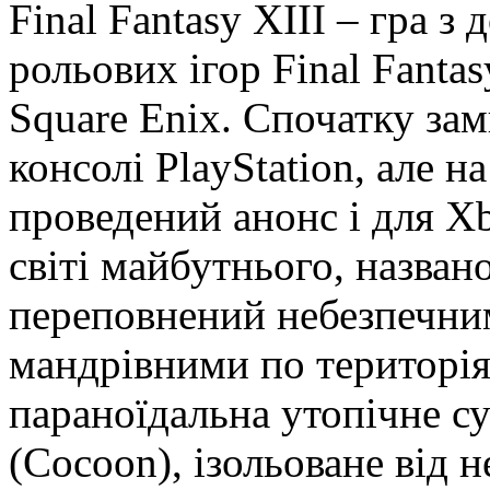
Final Fantasy XIII – гра з
рольових ігор Final Fanta
Square Enix. Спочатку за
консолі PlayStation, але н
проведений анонс і для Xb
світі майбутнього, назван
переповнений небезпечним
мандрівними по територіях
параноїдальна утопічне с
(Cocoon), ізольоване від н