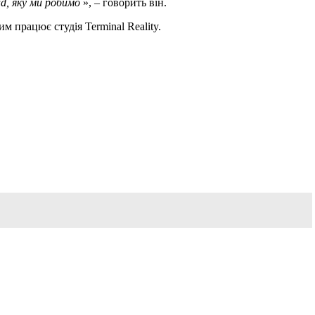
ad, яку ми робимо
», – говорить він.
м працює студія Terminal Reality.