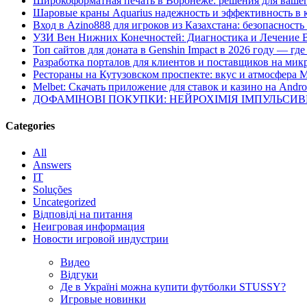
Широкоформатная печать в Воронеже: решения для вашег
Шаровые краны Aquarius надежность и эффективность в 
Вход в Azino888 для игроков из Казахстана: безопасност
УЗИ Вен Нижних Конечностей: Диагностика и Лечение 
Топ сайтов для доната в Genshin Impact в 2026 году — г
Разработка порталов для клиентов и поставщиков на мик
Рестораны на Кутузовском проспекте: вкус и атмосфера 
Melbet: Скачать приложение для ставок и казино на Andro
ДОФАМІНОВІ ПОКУПКИ: НЕЙРОХІМІЯ ІМПУЛЬСИ
Categories
All
Answers
IT
Soluções
Uncategorized
Відповіді на питання
Неигровая информация
Новости игровой индустрии
Видео
Відгуки
Де в Україні можна купити футболки STUSSY?
Игровые новинки