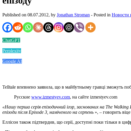
епізоду
Published on 08.07.2012, by
Jonathan Stroman
- Posted in
Новости 
ChatGPT
Perplexity
Google AI
Telltale впевнено заявила, що в майбутньому гравці зможуть поб
Русские
www.izmestyev.com
, на сайте izmestyev.com
«Нашу перша серія епізодичний ігор, заснованих на The Walking D
епізоди після Episode 3, наміченого на серпень
», – говорить віц
Еллісон також підтвердив, що серії, доступні поки тільки в циф