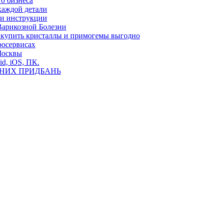
о бизнеса
каждой детали
ь и инструкции
Варикозной Болезни
де купить кристаллы и примогемы выгодно
росервисах
Москвы
id, iOS, ПК.
ВНИХ ПРИДБАНЬ