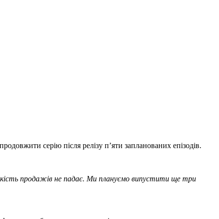
продовжити серію після релізу п’яти запланованих епізодів.
дкість продажів не падає.
Ми плануємо випустити ще три