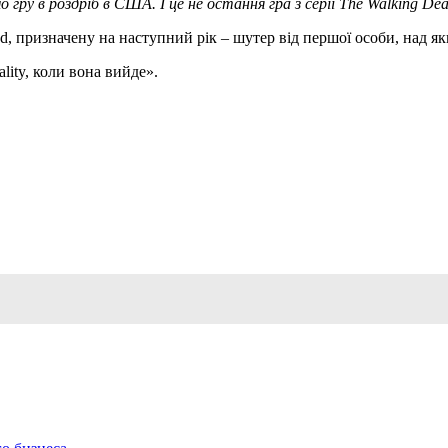
о гру в роздріб в США.
І це не остання гра з серії The Walking De
, призначену на наступний рік – шутер від першої особи, над яки
lity, коли вона вийде».