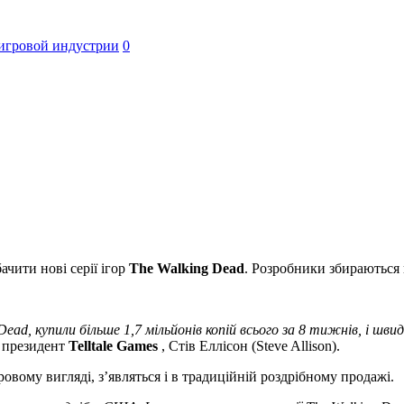
игровой индустрии
0
ачити нові серії ігор
The Walking Dead
. Розробники збираються 
ead, купили більше 1,7 мільйонів копій всього за 8 тижнів, і шви
е президент
Telltale Games
, Стів Еллісон (Steve Allison).
ровому вигляді, з’являться і в традиційній роздрібному продажі.