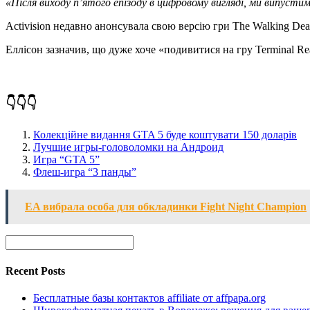
«Після виходу п’ятого епізоду в цифровому вигляді, ми випустим
Activision недавно анонсувала свою версію гри The Walking Dead
Еллісон зазначив, що дуже хоче «подивитися на гру Terminal Rea
👇👇👇
Колекційне видання GTA 5 буде коштувати 150 доларів
Лучшие игры-головоломки на Андроид
Игра “GTA 5”
Флеш-игра “3 панды”
EA вибрала особа для обкладинки Fight Night Champion
Recent Posts
Бесплатные базы контактов affiliate от affpapa.org