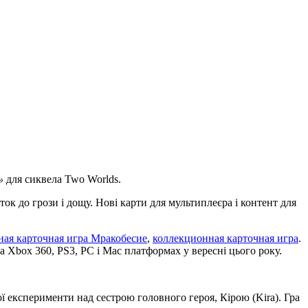
»
для сиквела Two Worlds.
ток до грози і дощу. Нові карти для мультиплеєра і контент для
ная карточная игра Мракобесие
,
коллекционная карточная игра
.
на Xbox 360, PS3, PC і Mac платформах у вересні цього року.
 експерименти над сестрою головного героя, Кірою (Kira). Гра