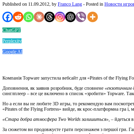
Published on 11.09.2012, by
Franco Lang
- Posted in
Новости игро
ChatGPT
Perplexity
Google AI
Компанія Topware запустила вебсайт для «Pirates of the Flying F
Доповнення, як заявив розробник, буде сповнене
«екзотичним д
синглплеер – все це включено в список «зробити» Topware. Так
Но а если вы не любите 3D игры, то рекомендую вам посмотреть
«Pirates of the Flying Fortress» вийде, як крос-платформна гра 
«Стара добра атмосфера Two Worlds залишиться»,
– йдеться в
За сюжетом ви продовжуєте грати персонажем з першої гри. Ган