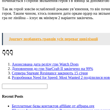
починається з спроби звільнення героя з в’язниці за допомогою 
Так як герой зовсім ослаблений роками ув’язнення, то він почи
героя. Таким чином, хтось повинен дати оркам ордер на звільнен
гра не лінійна – існує як мінімум 2 варіанти закінчень.
Journey позбавить гравців усіх переваг цивілізації
👇👇👇
Анонсована дата релізу гри Watch Dogs
Доповнення до гри StarCraft II закінчено на 99%
Сервера Stargate Resistance закриють 15 січня
Розробники Need for Speed: Most Wanted 2 поділилися но
Recent Posts
Бесплатные базы контактов affiliate от affpapa.org