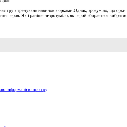
орків.
нає гру з тренувань навичок з орками.Однак, зрозуміло, що орки
ня героя. Як і раніше незрозуміло, як герой збирається вибратис
вою інформацією про гру