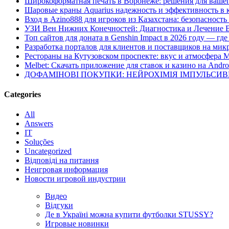
Широкоформатная печать в Воронеже: решения для вашег
Шаровые краны Aquarius надежность и эффективность в 
Вход в Azino888 для игроков из Казахстана: безопасност
УЗИ Вен Нижних Конечностей: Диагностика и Лечение 
Топ сайтов для доната в Genshin Impact в 2026 году — г
Разработка порталов для клиентов и поставщиков на мик
Рестораны на Кутузовском проспекте: вкус и атмосфера 
Melbet: Скачать приложение для ставок и казино на Andro
ДОФАМІНОВІ ПОКУПКИ: НЕЙРОХІМІЯ ІМПУЛЬСИ
Categories
All
Answers
IT
Soluções
Uncategorized
Відповіді на питання
Неигровая информация
Новости игровой индустрии
Видео
Відгуки
Де в Україні можна купити футболки STUSSY?
Игровые новинки