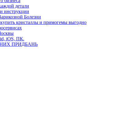
о бизнеса
каждой детали
ь и инструкции
Варикозной Болезни
де купить кристаллы и примогемы выгодно
росервисах
Москвы
id, iOS, ПК.
ВНИХ ПРИДБАНЬ