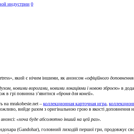
вой индустрии
0
ortress», який є нічим іншими, як анонсом
«офіційного доповнення
ухом, новими ворогами, новими локаціями і новою зброєю»
в дода
ож в грі повинна з’явитися
«броня для коней».
 на mrakobesie.net –
коллекционная карточная игра
,
коллекцион
і, можливо, вийде разом з оригінальною грою в якості доповнення 
 анонсі:
«хоча буде абсолютно інший на цей раз».
дохара (Gandohar), головний лиходій першої гри, продовжує свої