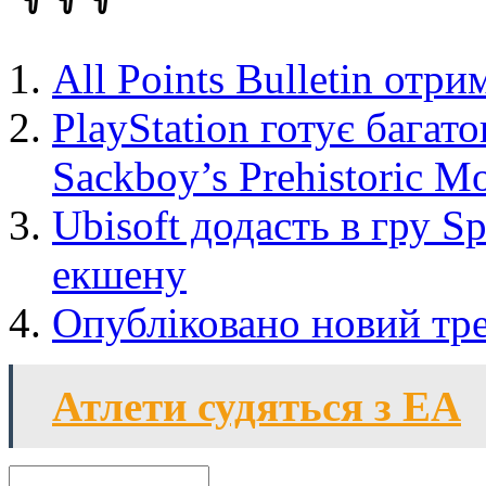
All Points Bulletin отр
PlayStation готує бага
Sackboy’s Prehistoric Mo
Ubisoft додасть в гру Spl
екшену
Опубліковано новий тре
Атлети судяться з EA