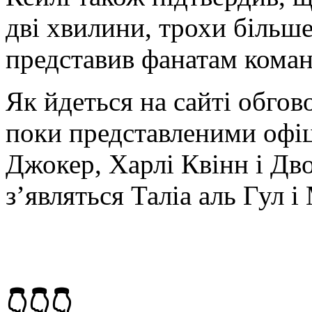
дві хвилини, трохи більше
представив фанатам коман
Як йдеться на сайті обго
поки представленими офі
Джокер, Харлі Квінн і Дво
з’являться Таліа аль Гул і
👇👇👇