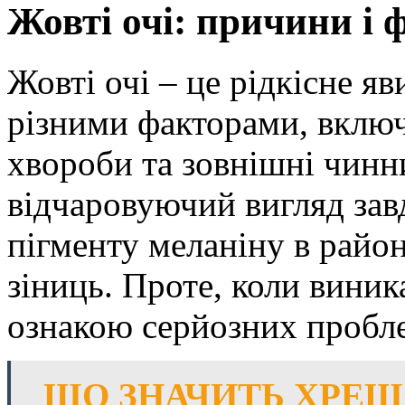
Жовті очі: причини і 
Жовті очі – це рідкісне я
різними факторами, включ
хвороби та зовнішні чинн
відчаровуючий вигляд зав
пігменту меланіну в район
зіниць. Проте, коли виник
ознакою серйозних пробле
ЩО ЗНАЧИТЬ ХРЕЩ