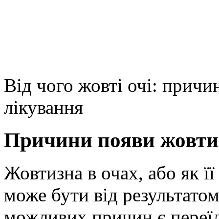
Від чого жовті очі: причи
лікування
Причини появи жовти
Жовтизна в очах, або як її
може бути від результатом
можливих причин є переї