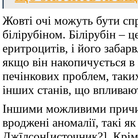
Жовті очі можуть бути с
білірубіном. Білірубін – 
еритроцитів, і його забар
якщо він накопичується в
печінкових проблем, таких
інших станів, що впливаю
Іншими можливими причи
вроджені аномалії, такі я
Джīлсон[источник?]. Крім 