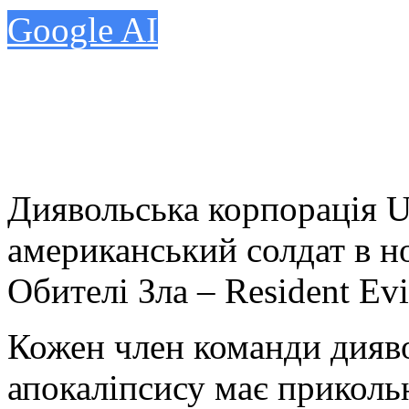
Google AI
Диявольська корпорація U
американський солдат в н
Обителі Зла – Resident Evi
Кожен член команди дияво
апокаліпсису має приколь