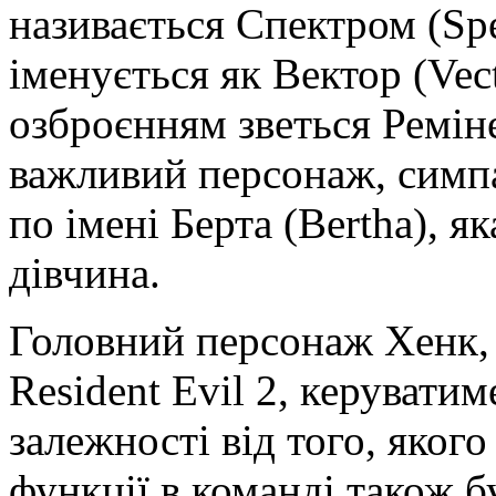
називається Спектром (Sp
іменується як Вектор (Vec
озброєнням зветься Реміне
важливий персонаж, симпа
по імені Берта (Bertha), я
дівчина.
Головний персонаж Хенк, 
Resident Evil 2, керувати
залежності від того, яког
функції в команді також б