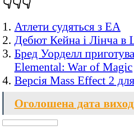
👇👇👇
Атлети судяться з EA
Дебют Кейна і Лінча в L
Бред Уорделл приготув
Elemental: War of Magic
Версія Mass Effect 2 дл
Оголошена дата вихо