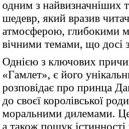
одним з найвизначніших тв
шедевр, який вразив чита
атмосферою, глибокими м
вічними темами, що досі 
Однією з ключових причи
«Гамлет», є його унікальн
розповідає про принца Да
до своєї королівської род
моральними дилемами. Це
а також пошук істинності 