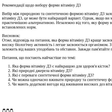
Рекомендації щодо вибору форми вітаміну Д3
Вибір між природною та синтетичною формою вітаміну Д3 залеж
вітаміну Д3, це може бути найкращий варіант. Однак, якщо ви
практичнішою альтернативою. Незалежно від того, яку форму ві
встановлених норм.
Висновок:
Отже, відповідь на питання, яка форма вітаміну Д3 краще засв
високу біологічну активність і легше засвоюється організмом. З 
залежить від ваших уподобань та обставин. Завжди пам'ятайте п
Питання, що постають найчастіше по темі:
Яка форма вітаміну Д3 є найкращою для здоров'я кісток?
Які природні джерела вітаміну Д3?
Які є переваги синтетичної форми вітаміну Д3?
Чи можна одночасно вживати природну та синтетичну фо
Чи мають додаткові вигоди від вживання високих доз віт