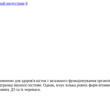
вой индустрии
0
овиною для здоров'я кісток і загального функціонування організ
ідтримці імунної системи. Однак, існує кілька різних форм вітам
аміну Д3 та їх переваги.