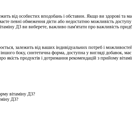
ить від особистих вподобань і обставин. Якщо ви здорові та ма
 маєте певні обмеження дієти або недостатню можливість доступ
таміну Д3 ви виберете, важливо пам'ятати про важливість придб
оюється, залежить від ваших індивідуальних потреб і можливост
іншого боку, синтетична форма, доступна у вигляді добавок, має с
ро якість продуктів і дотримання рекомендацій з прийому вітамі
рму вітаміну Д3?
аміну Д3?