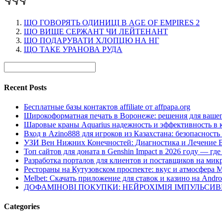
👇👇👇
ЩО ГОВОРЯТЬ ОДИНИЦІ В AGE OF EMPIRES 2
ЩО ВИЩЕ СЕРЖАНТ ЧИ ЛЕЙТЕНАНТ
ЩО ПОДАРУВАТИ ХЛОПЦЮ НА НГ
ЩО ТАКЕ УРАНОВА РУДА
Recent Posts
Бесплатные базы контактов affiliate от affpapa.org
Широкоформатная печать в Воронеже: решения для вашег
Шаровые краны Aquarius надежность и эффективность в 
Вход в Azino888 для игроков из Казахстана: безопасност
УЗИ Вен Нижних Конечностей: Диагностика и Лечение 
Топ сайтов для доната в Genshin Impact в 2026 году — г
Разработка порталов для клиентов и поставщиков на мик
Рестораны на Кутузовском проспекте: вкус и атмосфера 
Melbet: Скачать приложение для ставок и казино на Andro
ДОФАМІНОВІ ПОКУПКИ: НЕЙРОХІМІЯ ІМПУЛЬСИ
Categories