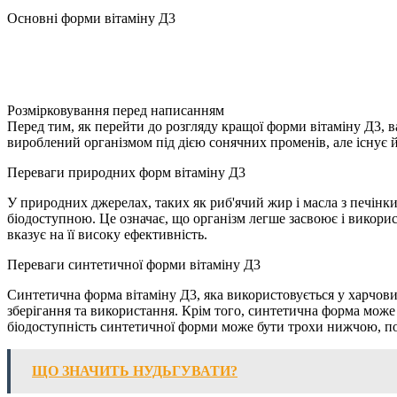
Основні форми вітаміну Д3
Розмірковування перед написанням
Перед тим, як перейти до розгляду кращої форми вітаміну Д3, в
вироблений організмом під дією сонячних променів, але існує 
Переваги природних форм вітаміну Д3
У природних джерелах, таких як риб'ячий жир і масла з печінк
біодоступною. Це означає, що організм легше засвоює і викори
вказує на її високу ефективність.
Переваги синтетичної форми вітаміну Д3
Синтетична форма вітаміну Д3, яка використовується у харчових
зберігання та використання. Крім того, синтетична форма може
біодоступність синтетичної форми може бути трохи нижчою, п
ЩО ЗНАЧИТЬ НУДЬГУВАТИ?