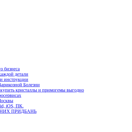
о бизнеса
каждой детали
ь и инструкции
Варикозной Болезни
де купить кристаллы и примогемы выгодно
росервисах
Москвы
id, iOS, ПК.
ВНИХ ПРИДБАНЬ