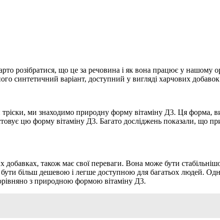
арто розібратися, що це за речовина і як вона працює у нашому о
його синтетичний варіант, доступний у вигляді харчових добавок
и тріски, ми знаходимо природну форму вітаміну Д3. Ця форма, 
стовує цю форму вітаміну Д3. Багато досліджень показали, що пр
 добавках, також має свої переваги. Вона може бути стабільнішо
 бути більш дешевою і легше доступною для багатьох людей. Одна
орівняно з природною формою вітаміну Д3.