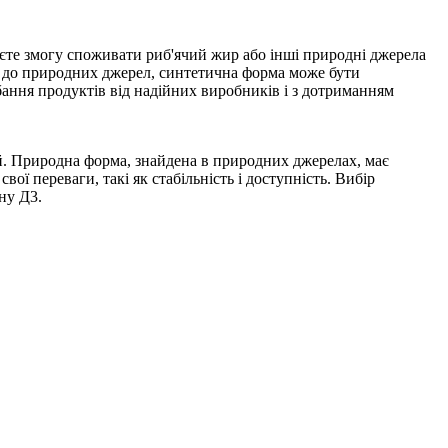
єте змогу споживати риб'ячий жир або інші природні джерела
у до природних джерел, синтетична форма може бути
ання продуктів від надійних виробників і з дотриманням
ей. Природна форма, знайдена в природних джерелах, має
вої переваги, такі як стабільність і доступність. Вибір
ну Д3.