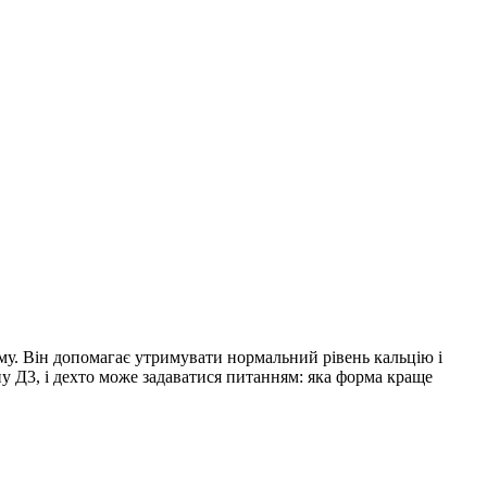
му. Він допомагає утримувати нормальний рівень кальцію і
іну Д3, і дехто може задаватися питанням: яка форма краще