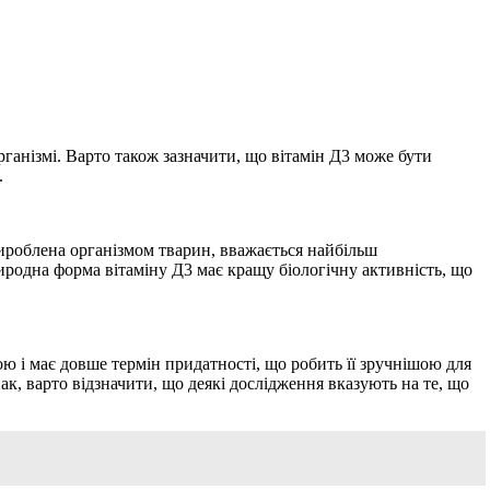
рганізмі. Варто також зазначити, що вітамін Д3 може бути
.
вироблена організмом тварин, вважається найбільш
иродна форма вітаміну Д3 має кращу біологічну активність, що
ю і має довше термін придатності, що робить її зручнішою для
к, варто відзначити, що деякі дослідження вказують на те, що