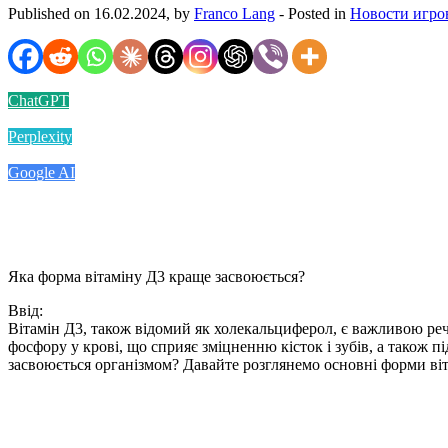
Published on 16.02.2024, by
Franco Lang
- Posted in
Новости игро
ChatGPT
Perplexity
Google AI
Яка форма вітаміну Д3 краще засвоюється?
Ввід:
Вітамін Д3, також відомий як холекальциферол, є важливою реч
фосфору у крові, що сприяє зміцненню кісток і зубів, а також п
засвоюється організмом? Давайте розглянемо основні форми віт