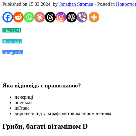
Published on 15.03.2024, by
Jonathan Stroman
- Posted in
Новости 
ChatGPT
Perplexity
Google AI
Яка відповідь є правильною?
печериці
опеньки
шіїтаке
вирощені під ультрафіолетовим опроміненням
Гриби, багаті вітаміном D