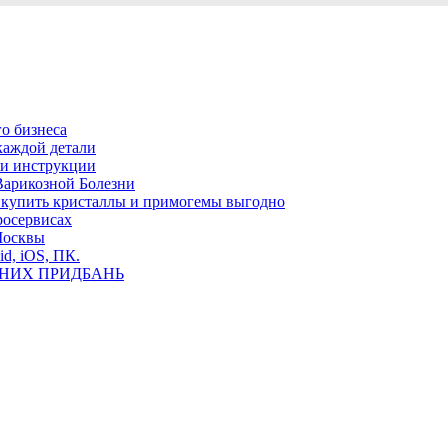
о бизнеса
каждой детали
ь и инструкции
Варикозной Болезни
де купить кристаллы и примогемы выгодно
росервисах
Москвы
id, iOS, ПК.
ВНИХ ПРИДБАНЬ