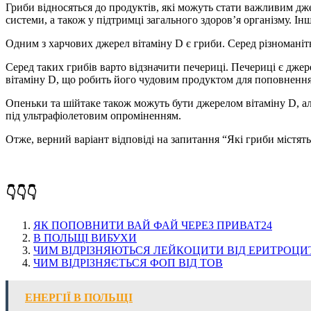
Гриби відносяться до продуктів, які можуть стати важливим дже
системи, а також у підтримці загального здоров’я організму. Ін
Одним з харчових джерел вітаміну D є гриби. Серед різноманітни
Серед таких грибів варто відзначити печериці. Печериці є дже
вітаміну D, що робить його чудовим продуктом для поповнення
Опеньки та шійтаке також можуть бути джерелом вітаміну D, ал
під ультрафіолетовим опроміненням.
Отже, верний варіант відповіді на запитання “Які гриби містят
👇👇👇
ЯК ПОПОВНИТИ ВАЙ ФАЙ ЧЕРЕЗ ПРИВАТ24
В ПОЛЬЩІ ВИБУХИ
ЧИМ ВІДРІЗНЯЮТЬСЯ ЛЕЙКОЦИТИ ВІД ЕРИТРОЦИ
ЧИМ ВІДРІЗНЯЄТЬСЯ ФОП ВІД ТОВ
ЕНЕРГІЇ В ПОЛЬЩІ