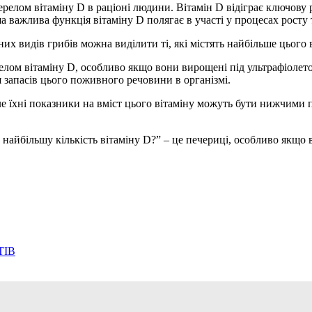
релом вітаміну D в раціоні людини. Вітамін D відіграє ключову р
ша важлива функція вітаміну D полягає в участі у процесах росту 
х видів грибів можна виділити ті, які містять найбільше цього в
релом вітаміну D, особливо якщо вони вирощені під ультрафіолет
 запасів цього поживного речовини в організмі.
е їхні показники на вміст цього вітаміну можуть бути нижчими 
ь найбільшу кількість вітаміну D?” – це печериці, особливо якщ
ТІВ