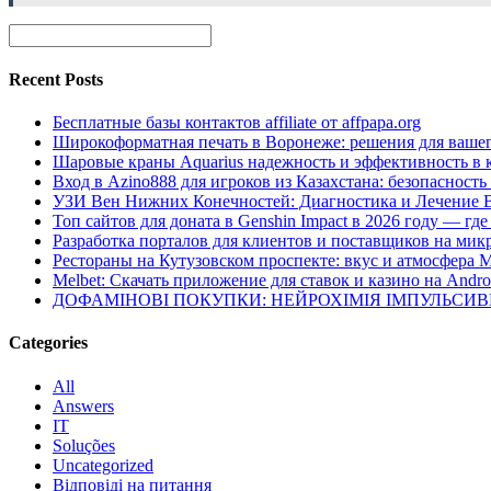
Recent Posts
Бесплатные базы контактов affiliate от affpapa.org
Широкоформатная печать в Воронеже: решения для вашег
Шаровые краны Aquarius надежность и эффективность в 
Вход в Azino888 для игроков из Казахстана: безопасност
УЗИ Вен Нижних Конечностей: Диагностика и Лечение 
Топ сайтов для доната в Genshin Impact в 2026 году — г
Разработка порталов для клиентов и поставщиков на мик
Рестораны на Кутузовском проспекте: вкус и атмосфера 
Melbet: Скачать приложение для ставок и казино на Andro
ДОФАМІНОВІ ПОКУПКИ: НЕЙРОХІМІЯ ІМПУЛЬСИ
Categories
All
Answers
IT
Soluções
Uncategorized
Відповіді на питання