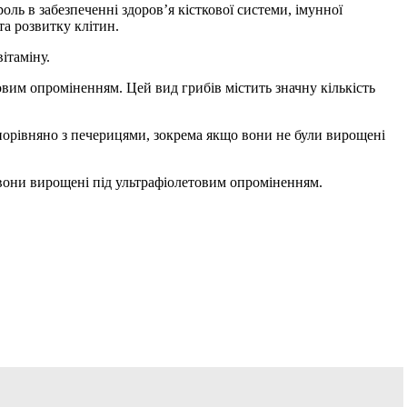
оль в забезпеченні здоров’я кісткової системи, імунної
та розвитку клітин.
ітаміну.
овим опроміненням. Цей вид грибів містить значну кількість
порівняно з печерицями, зокрема якщо вони не були вирощені
о вони вирощені під ультрафіолетовим опроміненням.