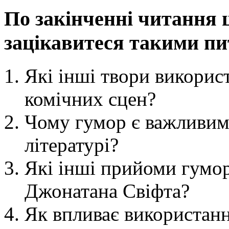
По закінченні читання ц
зацікавитеся такими п
Які інші твори викорис
комічних сцен?
Чому гумор є важливим
літературі?
Які інші прийоми гумо
Джонатана Свіфта?
Як впливає використанн