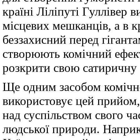
країні Ліліпуті Гуллівер 
місцевих мешканців, а в к
беззахисний перед гіганта
створюють комічний ефект
розкрити свою сатиричну 
Ще одним засобом комічно
використовує цей прийом,
над суспільством свого ча
людської природи. Наприкл