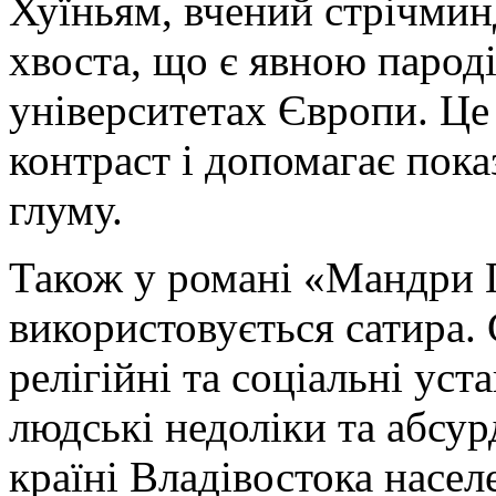
Хуїньям, вчений стрічмин
хвоста, що є явною парод
університетах Європи. Це
контраст і допомагає пока
глуму.
Також у романі «Мандри 
використовується сатира. 
релігійні та соціальні уст
людські недоліки та абсур
країні Владівостока населе