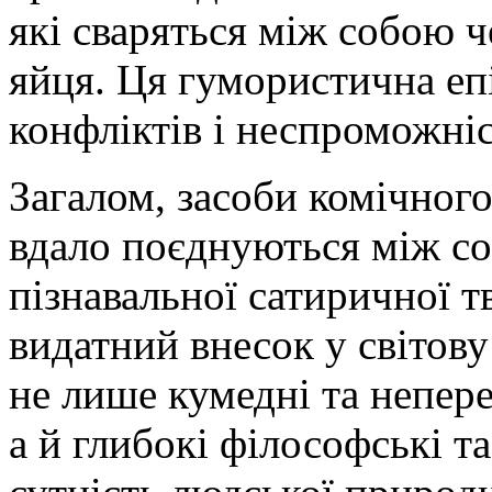
які сваряться між собою 
яйця. Ця гумористична еп
конфліктів і неспроможні
Загалом, засоби комічног
вдало поєднуються між со
пізнавальної сатиричної т
видатний внесок у світову
не лише кумедні та непере
а й глибокі філософські т