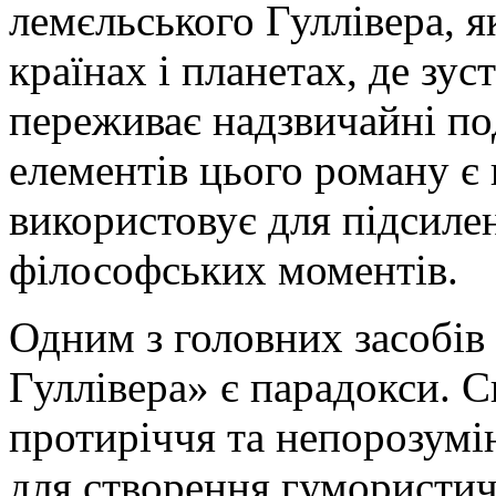
лемєльського Гуллівера, 
країнах і планетах, де зус
переживає надзвичайні по
елементів цього роману є 
використовує для підсиле
філософських моментів.
Одним з головних засобів
Гуллівера» є парадокси. С
протиріччя та непорозумі
для створення гумористич