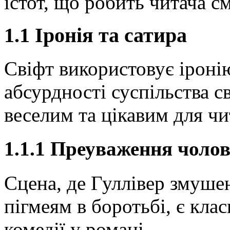
істот, що робить читача см
1.1 Іронія та сатира
Свіфт використовує іроні
абсурдності суспільства св
веселим та цікавим для чи
1.1.1 Преуваження чолов
Сцена, де Гуллівер змуше
пігмеям в боротьбі, є кл
комедії у романі.