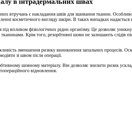
іалу в інтрадермальних швах
ічних втручань є накладання швів для зшивання тканин. Особли
вленні косметичного вигляду шкіри. В таких випадках надається
 під впливом фізіологічних рідин організму. Це дозволяє уникну
и тканинами. Крім того, резорбтивні шови не залишають слідів 
жливість зменшення ризику виникнення запальних процесів. Оскі
одіяти зі швом після операції.
рбтивному шовному матеріалу. Він дозволяє знизити ризик ускл
стопераційного відновлення.