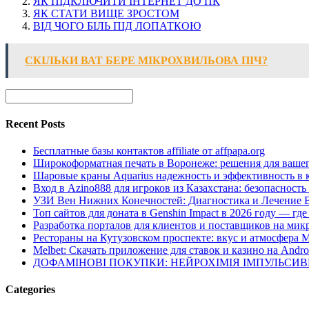
ЯК ПІДКЛЮЧИТИ ІНТЕРНЕТ ДО ПК
ЯК СТАТИ ВИЩЕ ЗРОСТОМ
ВІД ЧОГО БІЛЬ ПІД ЛОПАТКОЮ
СКІЛЬКИ ВАТ БЕРЕ МІКРОХВИЛЬОВА ПІЧ?
Recent Posts
Бесплатные базы контактов affiliate от affpapa.org
Широкоформатная печать в Воронеже: решения для вашег
Шаровые краны Aquarius надежность и эффективность в 
Вход в Azino888 для игроков из Казахстана: безопасност
УЗИ Вен Нижних Конечностей: Диагностика и Лечение 
Топ сайтов для доната в Genshin Impact в 2026 году — г
Разработка порталов для клиентов и поставщиков на мик
Рестораны на Кутузовском проспекте: вкус и атмосфера 
Melbet: Скачать приложение для ставок и казино на Andro
ДОФАМІНОВІ ПОКУПКИ: НЕЙРОХІМІЯ ІМПУЛЬСИ
Categories