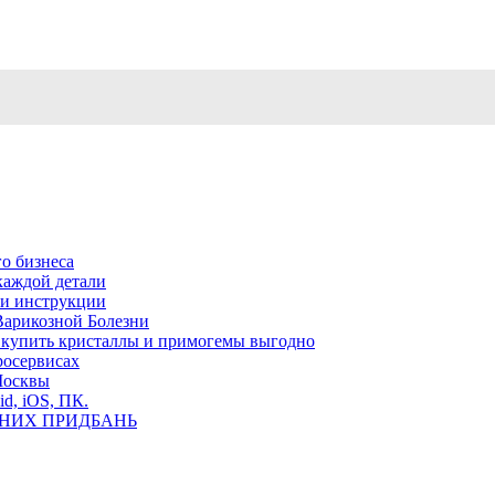
о бизнеса
каждой детали
ь и инструкции
Варикозной Болезни
де купить кристаллы и примогемы выгодно
росервисах
Москвы
id, iOS, ПК.
ВНИХ ПРИДБАНЬ