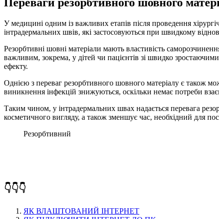
Переваги резорбтивного шовного матер
У медицині одним із важливих етапів після проведення хірург
інтрадермальних швів, які застосовуються при швидкому відно
Резорбтивні шовні матеріали мають властивість саморозчинення
важливим, зокрема, у дітей чи пацієнтів зі швидко зростаючим
ефекту.
Однією з переваг резорбтивного шовного матеріалу є також мо
виникнення інфекцій знижуються, оскільки немає потреби взаєм
Таким чином, у інтрадермальних швах надається перевага резо
косметичного вигляду, а також зменшує час, необхідний для по
Резорбтивний
👇👇👇
ЯК ВЛАШТОВАНИЙ ІНТЕРНЕТ