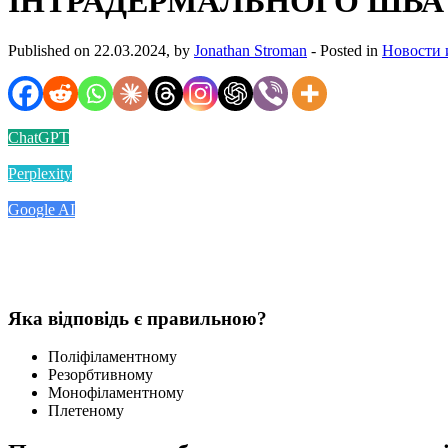
ІНТРАДЕРМАЛЬНОГО ШВА
Published on 22.03.2024, by
Jonathan Stroman
- Posted in
Новости 
ChatGPT
Perplexity
Google AI
Яка відповідь є правильною?
Поліфіламентному
Резорбтивному
Монофіламентному
Плетеному