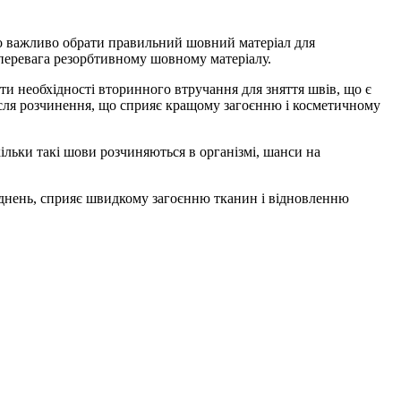
во важливо обрати правильний шовний матеріал для
 перевага резорбтивному шовному матеріалу.
ти необхідності вторинного втручання для зняття швів, що є
після розчинення, що сприяє кращому загоєнню і косметичному
льки такі шови розчиняються в організмі, шанси на
аднень, сприяє швидкому загоєнню тканин і відновленню