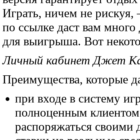
Играть, ничем не рискуя, 
по ссылке даст вам мног
для выигрыша. Вот некото
Личный кабинет Джет Ка
Преимущества, которые д
при входе в систему иг
полноценным клиентом 
распоряжаться своими д