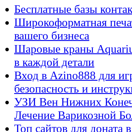
Бесплатные базы контакто
Широкоформатная печат
вашего бизнеса
Шаровые краны Aquariu
в каждой детали
Вход в Azino888 для иг
безопасность и инстру
УЗИ Вен Нижних Конеч
Лечение Варикозной Бо
Топ сайтов для доната 