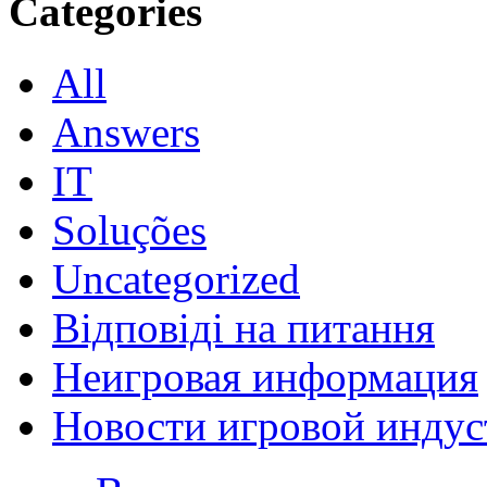
Categories
All
Answers
IT
Soluções
Uncategorized
Відповіді на питання
Неигровая информация
Новости игровой индус