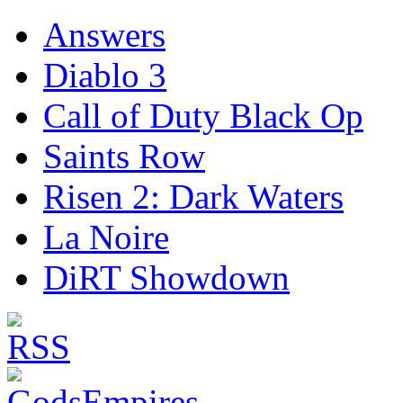
Answers
Diablo 3
Call of Duty Black Op
Saints Row
Risen 2: Dark Waters
La Noire
DiRT Showdown