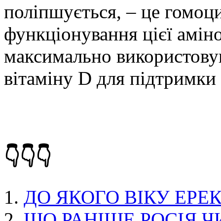
поліпшується, – це гомоц
функціонування цієї амін
максимально використовув
вітаміну D для підтримки 
👇👇👇
ДО ЯКОГО ВІКУ ЕРЕ
ЩО РАНІШЕ РОСІЯ Ч