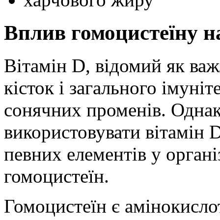
Вплив гомоцистеїну на
Вітамін D, відомий як ва
кісток і загального імуніт
сонячних променів. Одна
використовувати вітамін D
певних елементів у органі
гомоцистеїн.
Гомоцистеїн є амінокисло