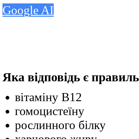
Google AI
Яка відповідь є правил
вітаміну В12
гомоцистеїну
рослинного білку
харчового жиру