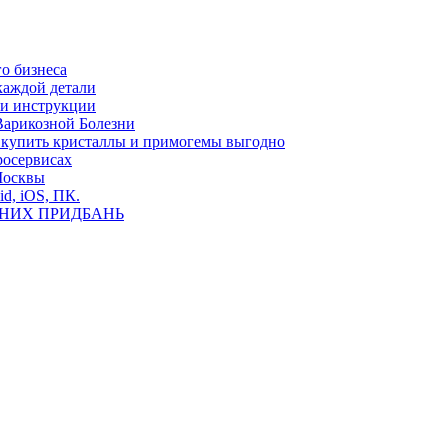
о бизнеса
каждой детали
ь и инструкции
Варикозной Болезни
де купить кристаллы и примогемы выгодно
росервисах
Москвы
id, iOS, ПК.
ВНИХ ПРИДБАНЬ