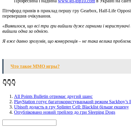
Професійна і надійна
www.go-top10.com
в Україні на сай
Пітчфорд привів в приклад першу гру Gearbox, Half-Life Opposin
перевершив очікування.
«Виявилося, що всі три гри вийшли дуже гарними і користувачі 
вийшли одна за однією.
Я вже давно зрозумів, що конкуренція – не така велика проблем
Что такое ММО игры?
👇👇👇
All Points Bulletin отримає другий шанс
PlayStation готує багатокористувацький режим Sackboy’s Pre
Ubisoft додасть в гру Splinter Cell: Blacklist більше екшену
Опубліковано новий трейлер до гри Sleeping Dogs