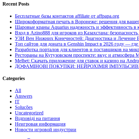
Recent Posts
Бесплатные базы контактов affiliate от affpapa.org
Широкоформатная печать в Воронеже: решения для вашег
Шаровые краны Aquarius надежность и эффективность в 
Вход в Azino888 для игроков из Казахстана: безопасност
УЗИ Вен Нижних Конечностей: Диагностика и Лечение 
Топ сайтов для доната в Genshin Impact в 2026 году — г
Разработка порталов для клиентов и поставщиков на мик
Рестораны на Кутузовском проспекте: вкус и атмосфера 
Melbet: Скачать приложение для ставок и казино на Andro
ДОФАМІНОВІ ПОКУПКИ: НЕЙРОХІМІЯ ІМПУЛЬСИ
Categories
All
Answers
IT
Soluções
Uncategorized
Відповіді на питання
Неигровая информация
Новости игровой индустрии