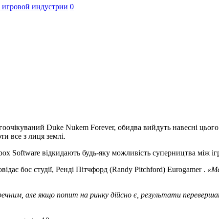
 игровой индустрии
0
овгоочікуваний Duke Nukem Forever, обидва вийдуть навесні цього 
ти все з лиця землі.
ox Software відкидають будь-яку можливість суперництва між ігр
відає бос студії, Ренді Пітчфорд (Randy Pitchford) Eurogamer .
«Ме
ечним, але якщо попит на ринку дійсно є, результати переверша