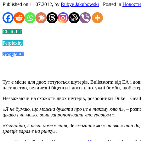
Published on 11.07.2012, by
Rubye Jakubowski
- Posted in
Новости
ChatGPT
Perplexity
Google AI
Тут є місце для двох готуються шутерів. Bulletstorm від ЕА і д
насильство, величезні біцепси і досить потужні бомби, щоб стер
Незважаючи на схожість двох шутерів, розробники Duke – Gearb
«Я не думаю, що можна думати про це в такому ключі»,
– розпо
цікаво і чи може вона запропонувати -то гравцям ».
«Звичайно, є певні обмеження, де змагання можна вважати дор
гравців зараз є на ринку».