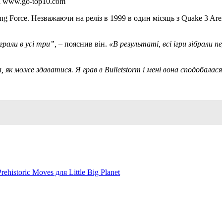
ті www.go-top10.com
g Force. Незважаючи на реліз в 1999 в один місяць з Quake 3 Are
грали в усі три”,
– пояснив він.
«В результаті, всі ігри зібрали
а, як може здаватися.
Я грав в Bulletstorm і мені вона сподобалася
historic Moves для Little Big Planet