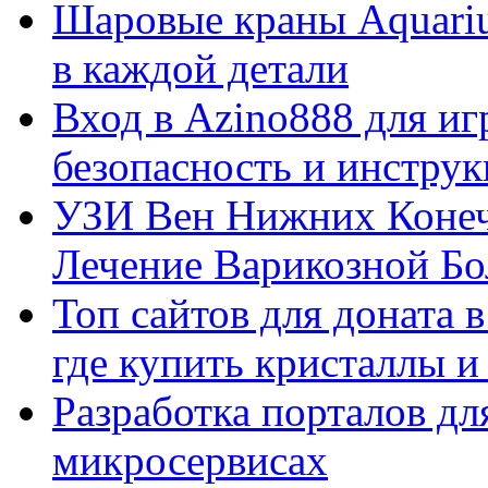
Шаровые краны Aquariu
в каждой детали
Вход в Azino888 для иг
безопасность и инстру
УЗИ Вен Нижних Конеч
Лечение Варикозной Бо
Топ сайтов для доната 
где купить кристаллы 
Разработка порталов дл
микросервисах