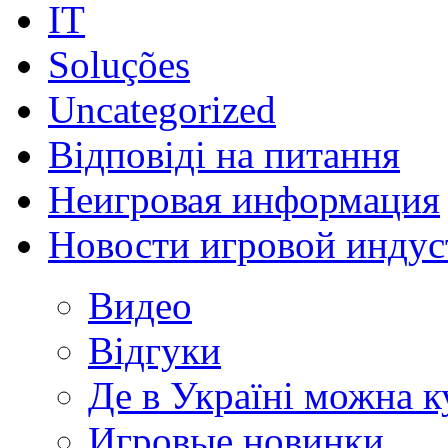
IT
Soluções
Uncategorized
Відповіді на питання
Неигровая информация
Новости игровой индус
Видео
Відгуки
Де в Україні можна 
Игровые новинки