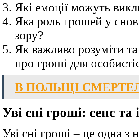
Які емоції можуть викл
Яка роль грошей у снов
зору?
Як важливо розуміти та
про гроші для особисті
В ПОЛЬЩІ СМЕРТЕ
Уві сні гроші: сенс та
Уві сні гроші – це одна з