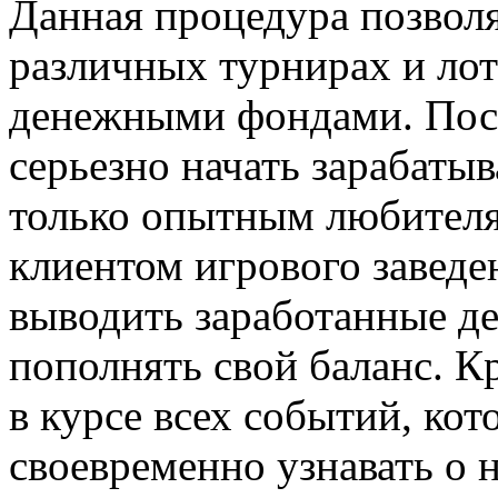
Данная процедура позволя
различных турнирах и ло
денежными фондами. Пос
серьезно начать зарабатыва
только опытным любителя
клиентом игрового заведе
выводить заработанные де
пополнять свой баланс. Кр
в курсе всех событий, кот
своевременно узнавать о 