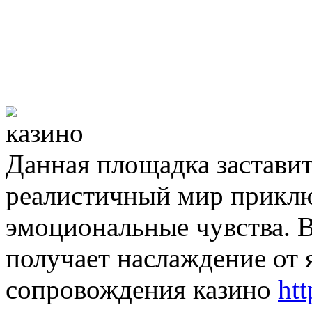
Данная площадка заставит
реалистичный мир приклю
эмоциональные чувства. В
получает наслаждение от 
сопровождения казино
htt