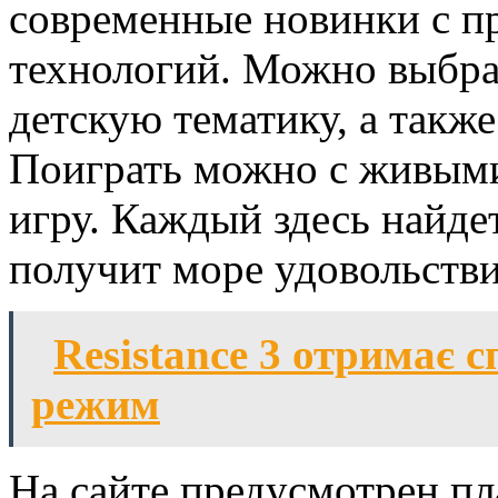
современные новинки с 
технологий. Можно выбра
детскую тематику, а такж
Поиграть можно с живыми
игру. Каждый здесь найдет
получит море удовольстви
Resistance 3 отримає 
режим
На сайте предусмотрен п