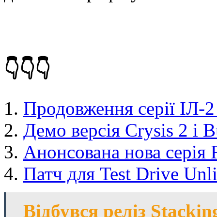
👇👇👇
Продовження серії ІЛ-2 
Демо версія Crysis 2 і B
Анонсована нова серія 
Патч для Test Drive Unl
Відбувся реліз Stacki