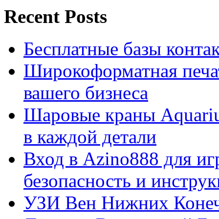
Recent Posts
Бесплатные базы контакто
Широкоформатная печат
вашего бизнеса
Шаровые краны Aquariu
в каждой детали
Вход в Azino888 для иг
безопасность и инстру
УЗИ Вен Нижних Конеч