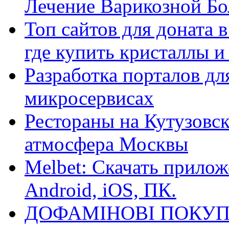
Лечение Варикозной Бо
Топ сайтов для доната 
где купить кристаллы 
Разработка порталов дл
микросервисах
Рестораны на Кутузовск
атмосфера Москвы
Melbet: Скачать прилож
Android, iOS, ПК.
ДОФАМІНОВІ ПОКУП