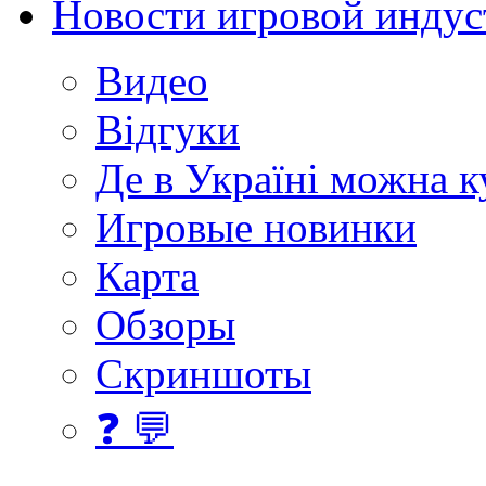
Новости игровой индус
Видео
Відгуки
Де в Україні можна 
Игровые новинки
Карта
Обзоры
Скриншоты
❓ 💬