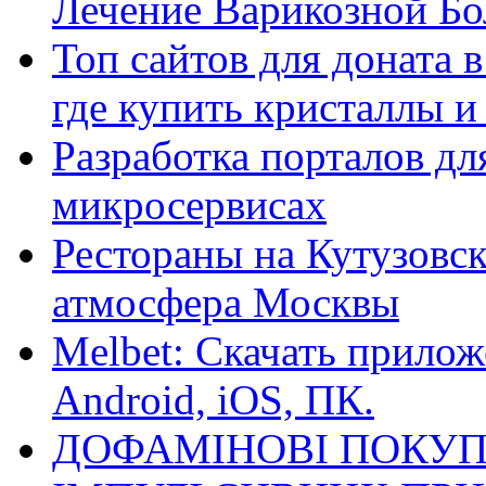
Лечение Варикозной Бо
Топ сайтов для доната 
где купить кристаллы 
Разработка порталов дл
микросервисах
Рестораны на Кутузовск
атмосфера Москвы
Melbet: Скачать прилож
Android, iOS, ПК.
ДОФАМІНОВІ ПОКУП