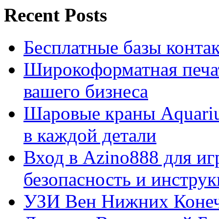
Recent Posts
Бесплатные базы контакто
Широкоформатная печат
вашего бизнеса
Шаровые краны Aquariu
в каждой детали
Вход в Azino888 для иг
безопасность и инстру
УЗИ Вен Нижних Конеч