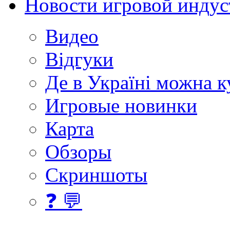
Новости игровой индус
Видео
Відгуки
Де в Україні можна 
Игровые новинки
Карта
Обзоры
Скриншоты
❓ 💬