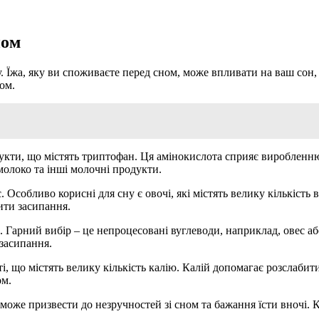
ном
Їжа, яку ви споживаєте перед сном, може впливати на ваш сон, е
ом.
укти, що містять триптофан. Ця амінокислота сприяє виробленню 
молоко та інші молочні продукти.
Особливо корисні для сну є овочі, які містять велику кількість в
ити засипання.
Гарний вибір – це непроцесовані вуглеводи, наприклад, овес або
засипання.
і, що містять велику кількість калію. Калій допомагає розслаби
ом.
може призвести до незручностей зі сном та бажання їсти вночі. 