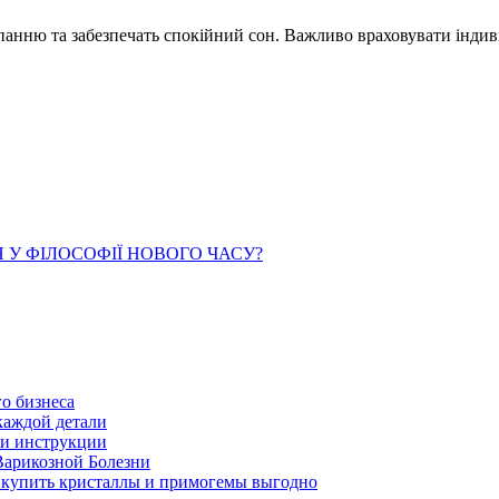
панню та забезпечать спокійний сон. Важливо враховувати індиві
У ФІЛОСОФІЇ НОВОГО ЧАСУ?
о бизнеса
каждой детали
ь и инструкции
Варикозной Болезни
де купить кристаллы и примогемы выгодно