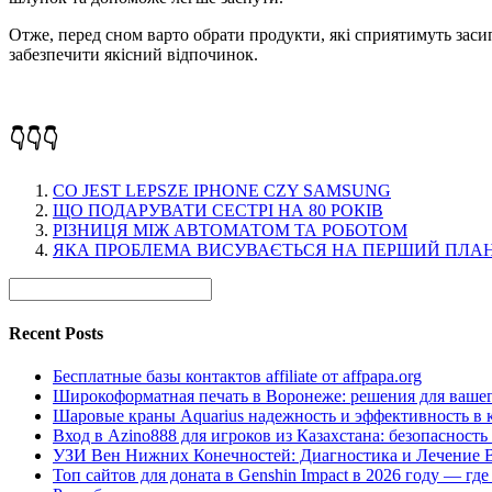
Отже, перед сном варто обрати продукти, які сприятимуть заси
забезпечити якісний відпочинок.
👇👇👇
CO JEST LEPSZE IPHONE CZY SAMSUNG
ЩО ПОДАРУВАТИ СЕСТРІ НА 80 РОКІВ
РІЗНИЦЯ МІЖ АВТОМАТОМ ТА РОБОТОМ
ЯКА ПРОБЛЕМА ВИСУВАЄТЬСЯ НА ПЕРШИЙ ПЛАН 
Recent Posts
Бесплатные базы контактов affiliate от affpapa.org
Широкоформатная печать в Воронеже: решения для вашег
Шаровые краны Aquarius надежность и эффективность в 
Вход в Azino888 для игроков из Казахстана: безопасност
УЗИ Вен Нижних Конечностей: Диагностика и Лечение 
Топ сайтов для доната в Genshin Impact в 2026 году — г