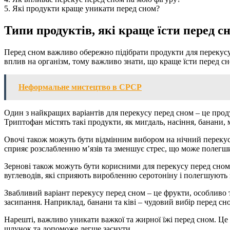
5. Які продукти краще уникати перед сном?
Типи продуктів, які краще їсти перед с
Перед сном важливо обережно підібрати продукти для перекусу. 
вплив на організм, тому важливо знати, що краще їсти перед сн
Неформальне мистецтво в СРСР
Один з найкращих варіантів для перекусу перед сном – це прод
Триптофан містять такі продукти, як мигдаль, насіння, банани, 
Овочі також можуть бути відмінним вибором на нічний перекус. 
сприяє розслабленню м’язів та зменшує стрес, що може полегш
Зернові також можуть бути корисними для перекусу перед сном. 
вуглеводів, які сприяють виробленню серотоніну і полегшують 
Звабливий варіант перекусу перед сном – це фрукти, особливо т
засипання. Наприклад, банани та ківі – чудовий вибір перед сн
Нарешті, важливо уникати важкої та жирної їжі перед сном. Це 
шлунок та допоможе легше заснути.