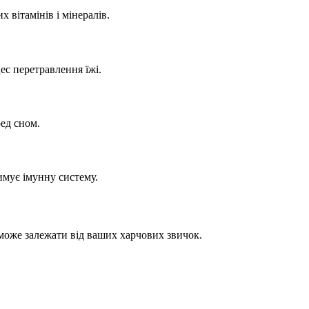
 вітамінів і мінералів.
ес перетравлення їжі.
ред сном.
имує імунну систему.
 може залежати від ваших харчових звичок.