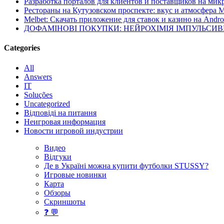
Разработка порталов для клиентов и поставщиков на мик
Рестораны на Кутузовском проспекте: вкус и атмосфера 
Melbet: Скачать приложение для ставок и казино на Andro
ДОФАМІНОВІ ПОКУПКИ: НЕЙРОХІМІЯ ІМПУЛЬСИ
Categories
All
Answers
IT
Soluções
Uncategorized
Відповіді на питання
Неигровая информация
Новости игровой индустрии
Видео
Відгуки
Де в Україні можна купити футболки STUSSY?
Игровые новинки
Карта
Обзоры
Скриншоты
❓ 💬