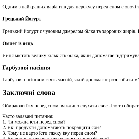
Одним з найкращих варіантів для перекусу перед сном є овочі т
Грецький Йогурт
Грецький йогурт є чудовим джерелом білка та здорових жирів. 
Омлет із яєць
Яйця містять велику кількість білка, який допомагає підтримув
Гарбузові насіння
Гарбузові насіння містять магній, який допомагає розслабити м
Заключні слова
Обираючи їжу перед сном, важливо слухати своє тіло та обирати
Часто задавані питання:
1. Чи можна їсти перед сном?
2. Які продукти допомагають покращити сон?
3. Чому не варто їсти тяжку їжу перед сном?
4. Як впливає перекус перед сном на мою фігуру?