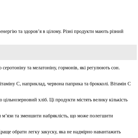
нергію та здоров’я в цілому. Різні продукти мають різний
серотоніну та мелатоніну, гормонів, які регулюють сон.
ітаміну С, наприклад, червона паприка та брокколі. Вітамін С
 цільнозерновий хліб. Ці продукти містять велику кількість
ти м’язи та зменшити набряклість, що може полегшити
Краще обрати легку закуску, яка не надмірно навантажить