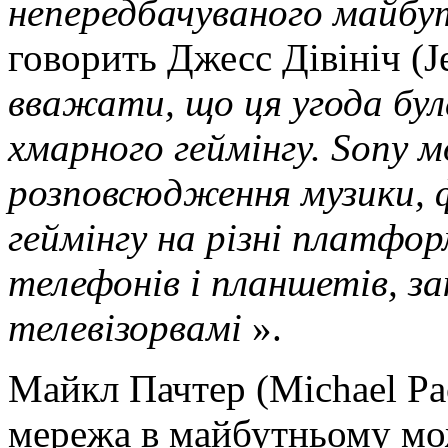
непередбачуваного майбут
говорить Джесс Дівініч (J
вважати, що ця угода бул
хмарного геймінгу.
Sony м
розповсюдження музики, ф
геймінгу на різні платфо
телефонів і планшетів, за
телевізорвамі
».
Майкл Пачтер (Michael Pa
мережа в майбутньому мож